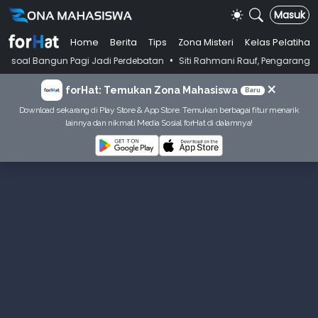
Masuk
Home
Berita
Tips
Zona Misteri
Kelas Pelatihan
•
gun Pagi Jadi Perdebatan
Siti Rahmani Rauf, Pengarang Buku Bahasa I
×
forHat: Temukan Zona Mahasiswa
Baru
Download sekarang di Play Store & App Store. Temukan berbagai fitur menarik
lainnya dan nikmati Media Sosial forHat di dalamnya!