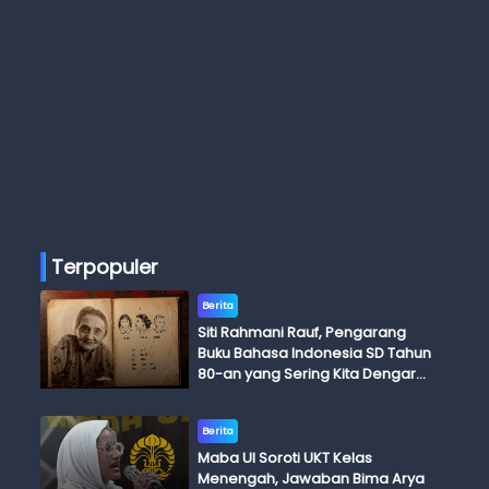
Terpopuler
Berita
Siti Rahmani Rauf, Pengarang
Buku Bahasa Indonesia SD Tahun
80-an yang Sering Kita Dengar
dengan Ini Budi, Ini Bapak Budi, Ini
Adik Budi
Berita
Maba UI Soroti UKT Kelas
Menengah, Jawaban Bima Arya