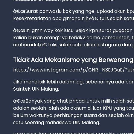
â€œSurat panwaslu kok yang nge-upload akun kpu?
kesekretariatan apa gimana nih?â€ tulis salah satu
â€œIni gmn woy kok lucu. Sejak kpn surat gugatan
kalian bukan orang2 yg teriak2 demo pemerintah, 
amburadul,â€ tulis salah satu akun Instagram dari p
Tidak Ada Mekanisme yang Berwenang
https://www.instagram.com/p/CNR_N3EJOuE/?u
Jika menelisik lebih dalam lagi, sebenarnya ada b
Saintek UIN Malang.
â€œBanyak yang chat pribadi untuk milih salah sa
adalah seolah-olah ada oknum di luar KPU yang tau
belum waktunya perhitungan suara dan seolah oknum
satu seorang mahasiswa UIN Malang.