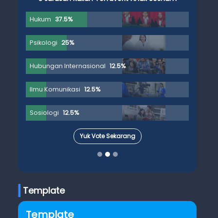
Hukum
37.5%
Psikologi
25%
Hubungan Internasional
12.5%
Ilmu Komunikasi
12.5%
Sosiologi
12.5%
Yuk Vote Sekarang
Template
Template