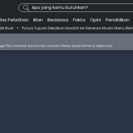
Apa yang kamu butuhkan?
las Pelatihan
Iklan
Beasiswa
Fakta
Opini
Pendidikan
unya Tujuan Dekatkan Ibadah ke Generasi Muda Skenu Bikin Panduan S
ai fitur menarik lainnya dan nikmati Media Sosial forHat di dalamnya!