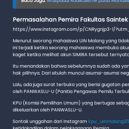
Baca Juga:
Waspadai Radikalisme pada Mahasis
Permasalahan Pemira Fakultas Saintek
https://www.instagram.com/p/CNRygnjp3-l/?ut
Menurut seorang mahasiswa UIN Malang yang tida
ini terjadi ketika seorang mahasiswa membuka aku
kaget ketika melihat akun SIMIRA tersebut ternyata 
Itu menandakan bahwa sebelumnya sudah ada yang
hak pilihnya. Dari situlah muncul asumsi-asumsi neg
Lalu, ada juga surat terbuka yang berisi gugatan p
oleh PANWASLU-U (Panitia Pengawas Pemilu Terbuka
KPU (Komisi Pemilihan Umum) yang bertugas sebag
dikeluarkan oleh PANWASLU-U.
Sontak unggahan dari Instagram
kpu_uinmalang20
ketidakadilan dalam pelaksaanaan Pemira.