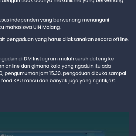
yam dengan tidak adanya mekanisme yang berwenang
sus independen yang berwenang menangani
atu mahasiswa UIN Malang.
t pengaduan yang harus dilaksanakan secara offline.
gaduin di DM Instagram malah suruh dateng ke
han online dan gimana kalo yang ngaduin itu ada
.00, pengumuman jam 15.30, pengaduan dibuka sampai
n feed KPU rancu dan banyak juga yang ngritik,â€