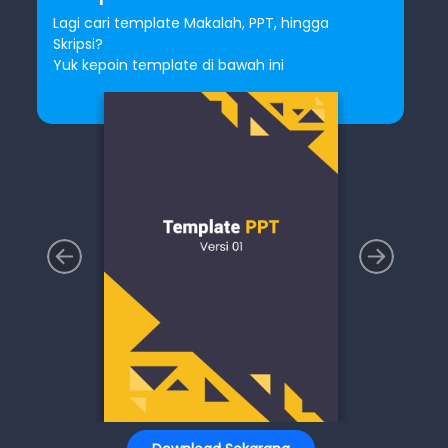
Lagi cari template Makalah, PPT, hingga
Skripsi?
Yuk kepoin template di bawah ini