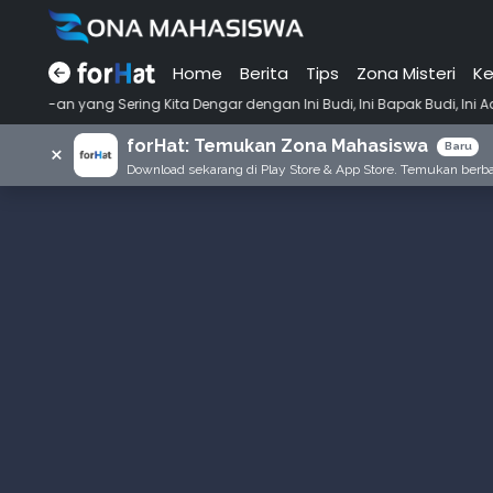
Home
Berita
Tips
Zona Misteri
Ke
•
Sering Kita Dengar dengan Ini Budi, Ini Bapak Budi, Ini Adik Budi
P
forHat: Temukan Zona Mahasiswa
×
Baru
Download sekarang di Play Store & App Store. Temukan berbag