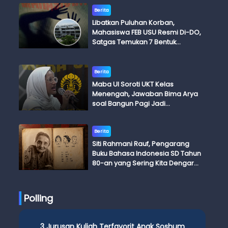
Berita
Libatkan Puluhan Korban,
Mahasiswa FEB USU Resmi Di-DO,
Satgas Temukan 7 Bentuk
Kekerasan Seksual
Berita
Maba UI Soroti UKT Kelas
Menengah, Jawaban Bima Arya
soal Bangun Pagi Jadi
Perdebatan
Berita
Siti Rahmani Rauf, Pengarang
Buku Bahasa Indonesia SD Tahun
80-an yang Sering Kita Dengar
dengan Ini Budi, Ini Bapak Budi, Ini
Adik Budi
Polling
3 Jurusan Kuliah Terfavorit Anak Soshum