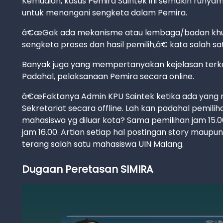
Kemudian, kasus Pemira Saintek ini semakin run
untuk menangani sengketa dalam Pemira.
â€œGak ada mekanisme atau lembaga/badan khu
sengketa proses dan hasil pemilih,â€ kata salah s
Banyak juga yang mempertanyakan kejelasan terkai
Padahal, pelaksanaan Pemira secara online.
â€œFaktanya Admin KPU Saintek ketika ada yang n
Sekretariat secara offline. Lah kan padahal pemili
mahasiswa yg diluar kota? Sama pemilihan jam 15
jam 16.00. Artian setiap hal postingan story maupu
terang salah satu mahasiswa UIN Malang.
Dugaan Peretasan SIMIRA