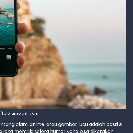
m (Foto: unsplash.com)
 tentang alam, anime, atau gambar lucu adalah pasti si
ereka memiliki selera humor yang bisa dikatakan