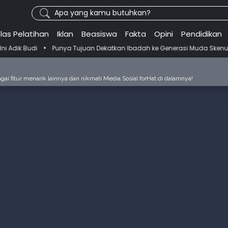
Apa yang kamu butuhkan?
las Pelatihan
Iklan
Beasiswa
Fakta
Opini
Pendidikan
Punya Tujuan Dekatkan Ibadah ke Generasi Muda Skenu Bikin Panduan 
ai fitur menarik lainnya dan nikmati Media Sosial forHat di dalamnya!