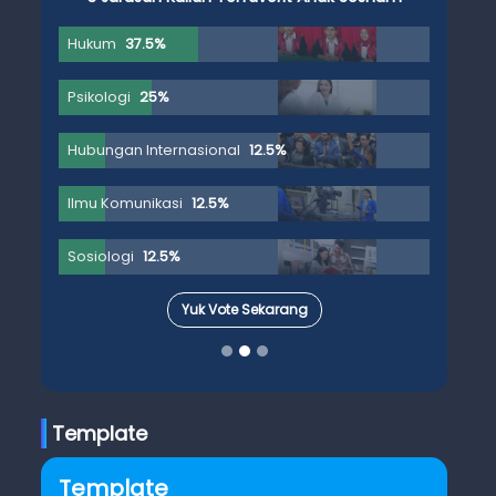
Hukum
37.5%
Psikologi
25%
Hubungan Internasional
12.5%
Ilmu Komunikasi
12.5%
Sosiologi
12.5%
Yuk Vote Sekarang
Template
Template