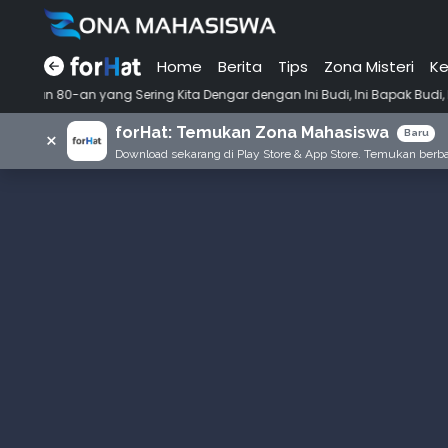
Home
Berita
Tips
Zona Misteri
Ke
•
 Sering Kita Dengar dengan Ini Budi, Ini Bapak Budi, Ini Adik Budi
forHat: Temukan Zona Mahasiswa
×
Baru
Download sekarang di Play Store & App Store. Temukan berbag