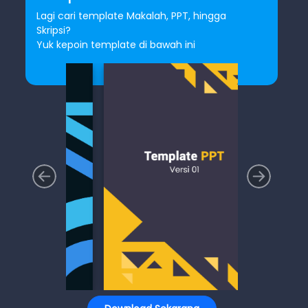
Lagi cari template Makalah, PPT, hingga
Skripsi?
Yuk kepoin template di bawah ini