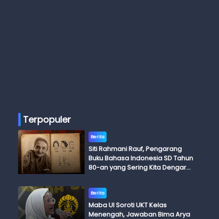
Terpopuler
Berita
Siti Rahmani Rauf, Pengarang
Buku Bahasa Indonesia SD Tahun
80-an yang Sering Kita Dengar
dengan Ini Budi, Ini Bapak Budi, Ini
Adik Budi
Berita
Maba UI Soroti UKT Kelas
Menengah, Jawaban Bima Arya