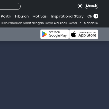
Masuk
Politik
Hiburan
Motivasi
Inspirational
.
Story
Olahraga
•
Salat dengan Gaya Ala Anak Skena
Mahasiswi Prodi FKM-Undana Didug