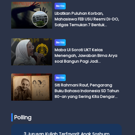
Berita
Libatkan Puluhan Korban,
Mahasiswa FEB USU Resmi Di-DO,
Satgas Temukan 7 Bentuk
Kekerasan Seksual
Berita
Maba UI Soroti UKT Kelas
Menengah, Jawaban Bima Arya
soal Bangun Pagi Jadi
Perdebatan
Berita
Siti Rahmani Rauf, Pengarang
Buku Bahasa Indonesia SD Tahun
80-an yang Sering Kita Dengar
dengan Ini Budi, Ini Bapak Budi, Ini
Adik Budi
Polling
3 Jurusan Kuliah Terfavorit Anak Soshum