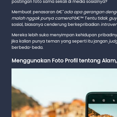
postingan foto sama sekali di media sosialnya?
Membuat penasaran â€˜
ada apa gerangan dengan
malah nggak punya camera
?â€™ Tentu tidak
guy
sosial, biasanya cenderung berkepribadian
introver
Mereka lebih suka menyimpan kehidupan pribadiny
jika kalian punya teman yang seperti itu jangan
jud
berbeda-beda.
Menggunakan Foto Profil tentang Alam