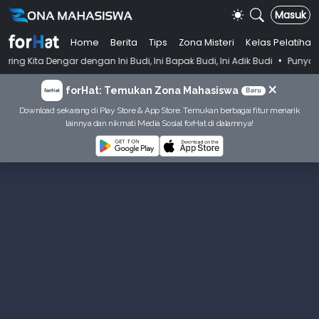
Masuk
Home
Berita
Tips
Zona Misteri
Kelas Pelatihan
•
dengan Ini Budi, Ini Bapak Budi, Ini Adik Budi
Punya Tujuan Dekatka
×
forHat: Temukan Zona Mahasiswa
Baru
Download sekarang di Play Store & App Store. Temukan berbagai fitur menarik
lainnya dan nikmati Media Sosial forHat di dalamnya!