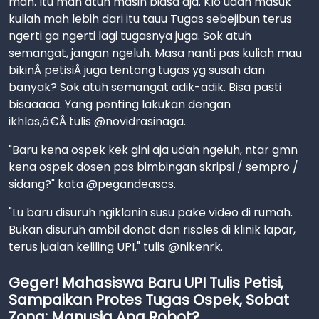
mah. Itu mah atuh masih biasa aja. Klo udah masuk
kuliah mah lebih dari itu tauu Tugas sebejibun terus
ngerti ga ngerti lagi tugasnya juga. Sok atuh
semangat, jangan ngeluh. Masa nanti pas kuliah mau
bikinÂ petisiÂ juga tentang tugas yg susah dan
banyak? Sok atuh semangat adik-adik. Bisa pasti
bisaaaaa. Yang penting lakukan dengan
ikhlas,â€Â tulis @novidrasinaga.
"Baru kena ospek kek gini aja udah ngeluh, ntar gmn
kena ospek dosen pas bimbingan skripsi / sempro /
sidang?" kata @pegandeascs.
"Lu baru disuruh ngiklanin susu pake video di rumah.
Bukan disuruh ambil donat dan risoles di klinik lapar,
terus jualan keliling UPI," tulis @nikenrk.
Geger! Mahasiswa Baru UPI Tulis Petisi,
Sampaikan Protes Tugas Ospek, Sobat
Zona: Manusia Apa Robot?