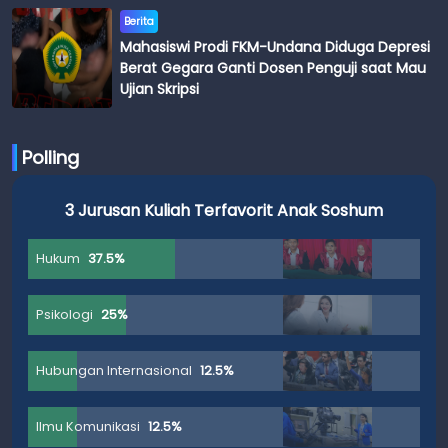
Berita
Mahasiswi Prodi FKM-Undana Diduga Depresi
Berat Gegara Ganti Dosen Penguji saat Mau
Ujian Skripsi
Polling
3 Jurusan Kuliah Terfavorit Anak Soshum
Hukum
37.5%
Psikologi
25%
Hubungan Internasional
12.5%
Ilmu Komunikasi
12.5%