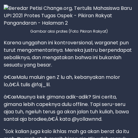
Gambar aksi protes (Foto: Pikiran Rakyat)
Karena unggahan ini kontroversional, warganet pun
turut mengomentarinya. Mereka justru berpendapat
sebaliknya, dan mengatakan bahwa ini bukanlah
sesuatu yang besar.
â€œMalu maluin gen Z lu ah, kebanyakan molor
lo,â€Â tulis @faj_lil.
â€œMaunya kek gimana adik-adik? Sini cerita,
gimana lebih capeknya dulu offline. Tapi seru-seru
ajaa tuh, ngeluh terus ga akan jalan tuh kuliah, bawa
santai aja brodiee,â€Â kata @yollawnnd.
"Sok kalian juga kalo ikhlas mah ga akan berat da itu