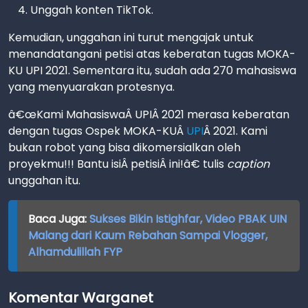
Unggah konten TikTok.
Kemudian, unggahan ini turut mengajak untuk
menandatangani petisi atas keberatan tugas MOKA-
KU UPI 2021. Sementara itu, sudah ada 270 mahasiswa
yang menyuarakan protesnya.
â€œKami MahasiswaÂ UPIÂ 2021 merasa keberatan
dengan tugas Ospek MOKA-KUÂ
UPI
Â 2021. Kami
bukan robot yang bisa dikomersialkan oleh
proyekmu!!! Bantu isiÂ petisiÂ ini!â€ tulis
caption
unggahan itu.
Baca Juga:
Sukses Bikin Istighfar, Video PBAK UIN
Malang dari Kaum Rebahan Sampai Vlogger,
Alhamdulillah FYP
Komentar Warganet