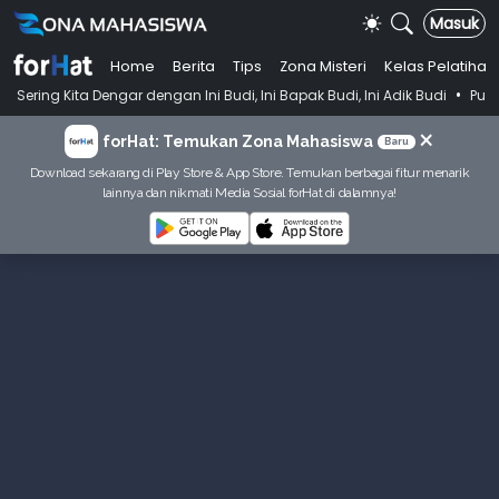
Masuk
Home
Berita
Tips
Zona Misteri
Kelas Pelatihan
•
Dengar dengan Ini Budi, Ini Bapak Budi, Ini Adik Budi
Punya Tujuan D
×
forHat: Temukan Zona Mahasiswa
Baru
Download sekarang di Play Store & App Store. Temukan berbagai fitur menarik
lainnya dan nikmati Media Sosial forHat di dalamnya!