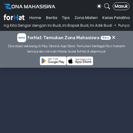
Masuk
Home
Berita
Tips
Zona Misteri
Kelas Pelatihan
•
r dengan Ini Budi, Ini Bapak Budi, Ini Adik Budi
Punya Tujuan Dekat
×
forHat: Temukan Zona Mahasiswa
Baru
Download sekarang di Play Store & App Store. Temukan berbagai fitur menarik
lainnya dan nikmati Media Sosial forHat di dalamnya!