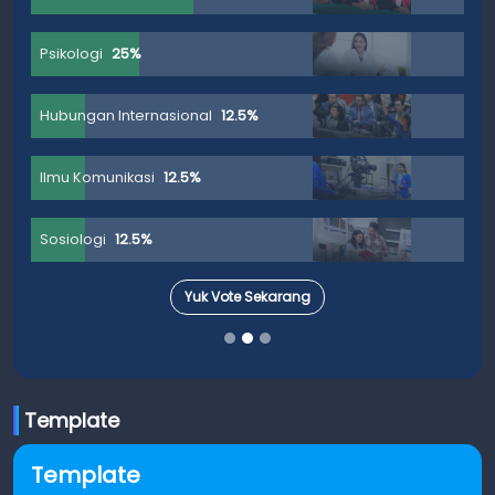
Psikologi
25%
Hubungan Internasional
12.5%
Ilmu Komunikasi
12.5%
Sosiologi
12.5%
Yuk Vote Sekarang
Template
Template