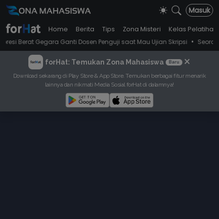
Masuk
Home
Berita
Tips
Zona Misteri
Kelas Pelatihan
•
gara Ganti Dosen Penguji saat Mau Ujian Skripsi
Seorang Wanita Men
×
forHat: Temukan Zona Mahasiswa
Baru
Download sekarang di Play Store & App Store. Temukan berbagai fitur menarik
lainnya dan nikmati Media Sosial forHat di dalamnya!