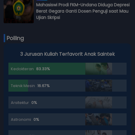
Mahasiswi Prodi FKM-Undana Diduga Depresi
Berat Gegara Ganti Dosen Penguji saat Mau
Ujian Skripsi
Polling
ak Saintek
3 Jurusan Kuliah Terfavorit Anak
Hukum
37.5%
Psikologi
25%
Hubungan Internasional
12.5%
Ilmu Komunikasi
12.5%