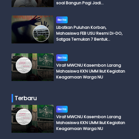
soal Bangun Pagi Jadi
Perdebatan
Berita
Libatkan Puluhan Korban,
Mahasiswa FEB USU Resmi Di-DO,
Satgas Temukan 7 Bentuk
Kekerasan Seksual
Berita
Viral! MWCNU Kasembon Larang
Mahasiswa KKN UMM Ikut Kegiatan
Keagamaan Warga NU
Terbaru
Berita
Viral! MWCNU Kasembon Larang
Mahasiswa KKN UMM Ikut Kegiatan
Keagamaan Warga NU