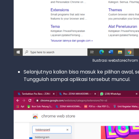
Ilustrasi webstorechro
Selanjutnya kalian bisa masuk ke pilihan awal, s
Tunggulah sampai aplikasi tersebut muncul.