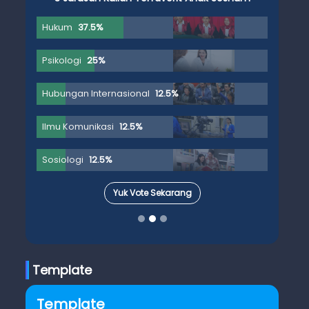
Hukum
37.5%
Psikologi
25%
Hubungan Internasional
12.5%
Ilmu Komunikasi
12.5%
Sosiologi
12.5%
Yuk Vote Sekarang
Template
Template