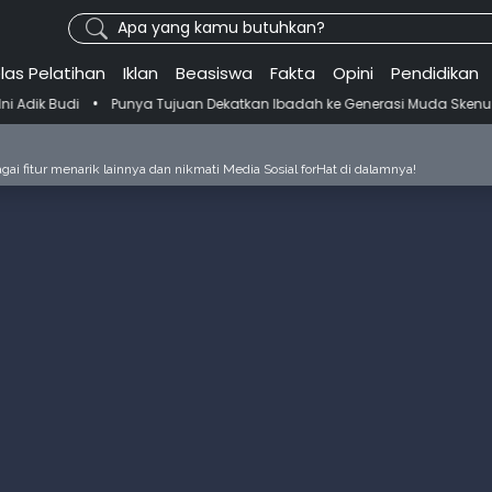
Apa yang kamu butuhkan?
las Pelatihan
Iklan
Beasiswa
Fakta
Opini
Pendidikan
•
Punya Tujuan Dekatkan Ibadah ke Generasi Muda Skenu Bikin Pandu
ai fitur menarik lainnya dan nikmati Media Sosial forHat di dalamnya!