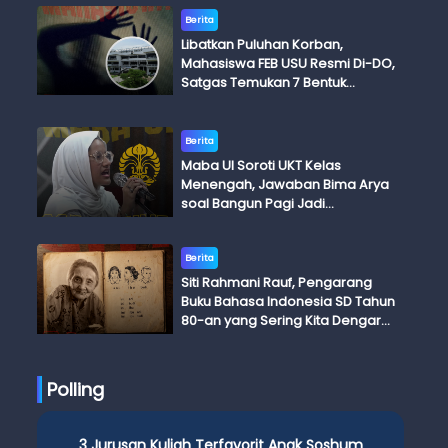
Berita
Libatkan Puluhan Korban,
Mahasiswa FEB USU Resmi Di-DO,
Satgas Temukan 7 Bentuk
Kekerasan Seksual
Berita
Maba UI Soroti UKT Kelas
Menengah, Jawaban Bima Arya
soal Bangun Pagi Jadi
Perdebatan
Berita
Siti Rahmani Rauf, Pengarang
Buku Bahasa Indonesia SD Tahun
80-an yang Sering Kita Dengar
dengan Ini Budi, Ini Bapak Budi, Ini
Adik Budi
Polling
3 Jurusan Kuliah Terfavorit Anak Soshum