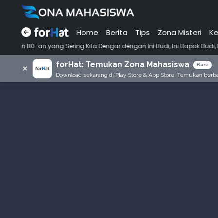
Home
Berita
Tips
Zona Misteri
Ke
yang Sering Kita Dengar dengan Ini Budi, Ini Bapak Budi, Ini Adik Budi
forHat: Temukan Zona Mahasiswa
×
Baru
Download sekarang di Play Store & App Store. Temukan berbag