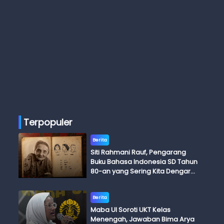
Terpopuler
Berita
Siti Rahmani Rauf, Pengarang
Buku Bahasa Indonesia SD Tahun
80-an yang Sering Kita Dengar
dengan Ini Budi, Ini Bapak Budi, Ini
Adik Budi
Berita
Maba UI Soroti UKT Kelas
Menengah, Jawaban Bima Arya