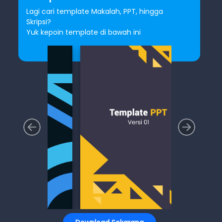
Lagi cari template Makalah, PPT, hingga
Skripsi?
Yuk kepoin template di bawah ini