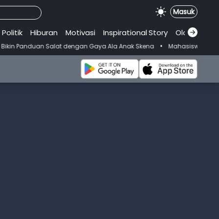
Masuk
Politik
Hiburan
Motivasi
Inspirational
.
Story
Olahraga
•
an Salat dengan Gaya Ala Anak Skena
Mahasiswi Prodi FKM-Undana D