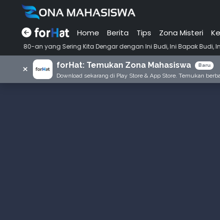
Home
Berita
Tips
Zona Misteri
Ke
•
ering Kita Dengar dengan Ini Budi, Ini Bapak Budi, Ini Adik Budi
P
forHat: Temukan Zona Mahasiswa
×
Baru
Download sekarang di Play Store & App Store. Temukan berbag