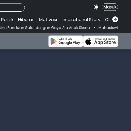
Masuk
Politik
Hiburan
Motivasi
Inspirational
.
Story
Olahraga
•
lat dengan Gaya Ala Anak Skena
Mahasiswi Prodi FKM-Undana Diduga