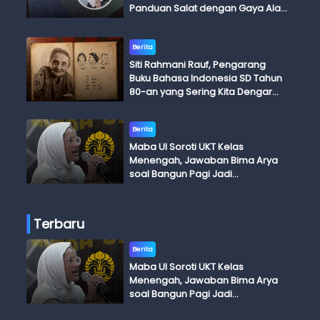
Panduan Salat dengan Gaya Ala
Anak Skena
Berita
Siti Rahmani Rauf, Pengarang
Buku Bahasa Indonesia SD Tahun
80-an yang Sering Kita Dengar
dengan Ini Budi, Ini Bapak Budi, Ini
Adik Budi
Berita
Maba UI Soroti UKT Kelas
Menengah, Jawaban Bima Arya
soal Bangun Pagi Jadi
Perdebatan
Terbaru
Berita
Maba UI Soroti UKT Kelas
Menengah, Jawaban Bima Arya
soal Bangun Pagi Jadi
Perdebatan