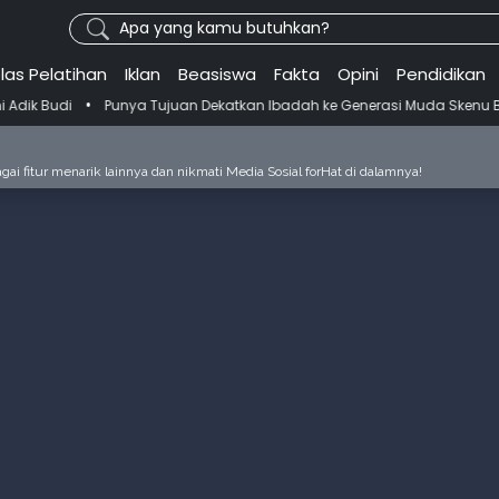
Apa yang kamu butuhkan?
las Pelatihan
Iklan
Beasiswa
Fakta
Opini
Pendidikan
unya Tujuan Dekatkan Ibadah ke Generasi Muda Skenu Bikin Panduan Sa
ai fitur menarik lainnya dan nikmati Media Sosial forHat di dalamnya!