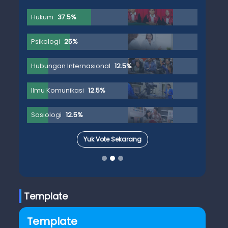
Hukum
37.5%
Psikologi
25%
Hubungan Internasional
12.5%
Ilmu Komunikasi
12.5%
Sosiologi
12.5%
Yuk Vote Sekarang
Template
Template