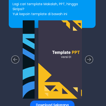
Lagi cari template Makalah, PPT, hingga
Skripsi?
Yuk kepoin template di bawah ini
Download Sekarang