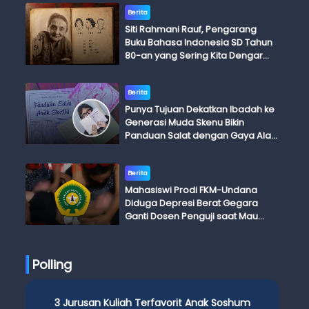
Berita
Siti Rahmani Rauf, Pengarang
Buku Bahasa Indonesia SD Tahun
80-an yang Sering Kita Dengar
dengan Ini Budi, Ini Bapak Budi, Ini
Adik Budi
Berita
Punya Tujuan Dekatkan Ibadah ke
Generasi Muda Skenu Bikin
Panduan Salat dengan Gaya Ala
Anak Skena
Berita
Mahasiswi Prodi FKM-Undana
Diduga Depresi Berat Gegara
Ganti Dosen Penguji saat Mau
Ujian Skripsi
Polling
3 Jurusan Kuliah Terfavorit Anak Soshum