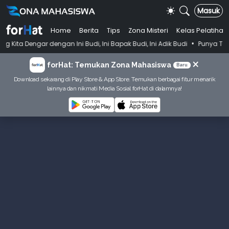
Masuk
Home
Berita
Tips
Zona Misteri
Kelas Pelatihan
•
engan Ini Budi, Ini Bapak Budi, Ini Adik Budi
Punya Tujuan Dekatkan
×
forHat: Temukan Zona Mahasiswa
Baru
Download sekarang di Play Store & App Store. Temukan berbagai fitur menarik
lainnya dan nikmati Media Sosial forHat di dalamnya!