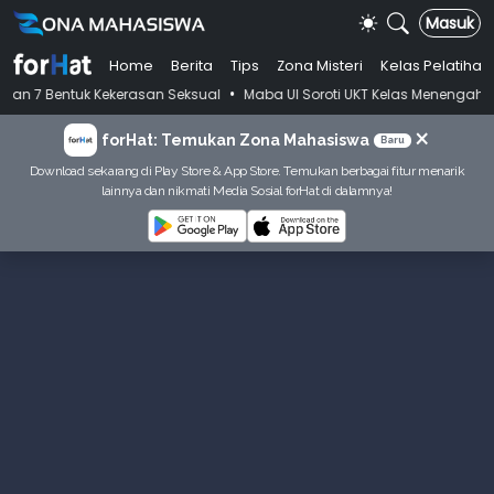
Masuk
Home
Berita
Tips
Zona Misteri
Kelas Pelatihan
•
 Kekerasan Seksual
Maba UI Soroti UKT Kelas Menengah, Jawaban Bim
×
forHat: Temukan Zona Mahasiswa
Baru
Download sekarang di Play Store & App Store. Temukan berbagai fitur menarik
lainnya dan nikmati Media Sosial forHat di dalamnya!