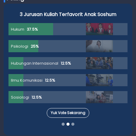
3 Jurusan Kuliah Terfavorit Anak Soshum
Hukum
37.5%
Psikologi
25%
Hubungan Internasional
12.5%
Ilmu Komunikasi
12.5%
Sosiologi
12.5%
Yuk Vote Sekarang