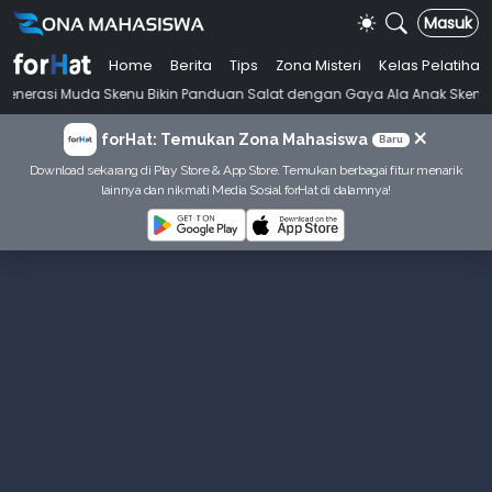
Masuk
Home
Berita
Tips
Zona Misteri
Kelas Pelatihan
•
 Skenu Bikin Panduan Salat dengan Gaya Ala Anak Skena
Mahasiswi 
×
forHat: Temukan Zona Mahasiswa
Baru
Download sekarang di Play Store & App Store. Temukan berbagai fitur menarik
lainnya dan nikmati Media Sosial forHat di dalamnya!