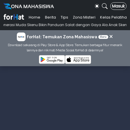
Masuk
Home
Berita
Tips
Zona Misteri
Kelas Pelatihan
•
da Skenu Bikin Panduan Salat dengan Gaya Ala Anak Skena
Mahasisw
×
forHat: Temukan Zona Mahasiswa
Baru
Download sekarang di Play Store & App Store. Temukan berbagai fitur menarik
lainnya dan nikmati Media Sosial forHat di dalamnya!