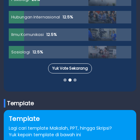
Hubungan Internasional
12.5%
Ilmu Komunikasi
12.5%
Sosiologi
12.5%
Yuk Vote Sekarang
Template
Template
Lagi cari template Makalah, PPT, hingga Skripsi?
Yuk kepoin template di bawah ini