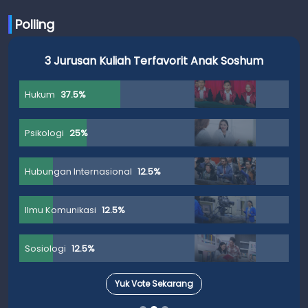
Polling
3 Jurusan Kuliah Terfavorit Anak Soshum
Hukum
37.5%
Psikologi
25%
Hubungan Internasional
12.5%
Ilmu Komunikasi
12.5%
Sosiologi
12.5%
Yuk Vote Sekarang