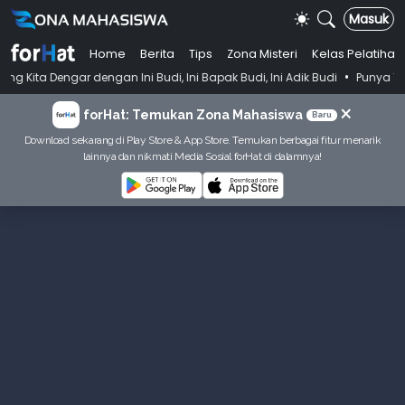
Masuk
Home
Berita
Tips
Zona Misteri
Kelas Pelatihan
•
ngan Ini Budi, Ini Bapak Budi, Ini Adik Budi
Punya Tujuan Dekatkan
×
forHat: Temukan Zona Mahasiswa
Baru
Download sekarang di Play Store & App Store. Temukan berbagai fitur menarik
lainnya dan nikmati Media Sosial forHat di dalamnya!