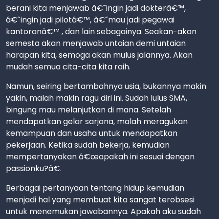
berani kita menjawab â€˜ingin jadi dokterâ€™,
â€˜ingin jadi pilotâ€™, â€˜mau jadi pegawai
kantoranâ€™ , dan lain sebagainya. Seakan-akan
semesta akan menjawab untaian demi untaian
harapan kita, semoga akan mulus jalannya. Akan
mudah semua cita-cita kita raih.
Namun, seiring bertambahnya usia, bukannya makin
yakin, malah makin ragu diri ini. Sudah lulus SMA,
bingung mau melanjutkan di mana. Setelah
mendapatkan gelar sarjana, malah meragukan
kemampuan dan usaha untuk mendapatkan
pekerjaan. Ketika sudah bekerja, kemudian
mempertanyakan â€œapakah ini sesuai dengan
passionku?â€.
Berbagai pertanyaan tentang hidup kemudian
menjadi hal yang membuat kita sangat terobsesi
untuk menemukan jawabannya. Apakah aku sudah