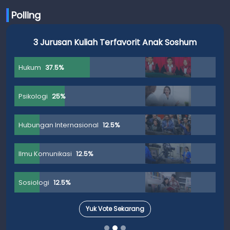
Polling
3 Jurusan Kuliah Terfavorit Anak Soshum
Hukum
37.5%
Psikologi
25%
Hubungan Internasional
12.5%
Ilmu Komunikasi
12.5%
Sosiologi
12.5%
Yuk Vote Sekarang