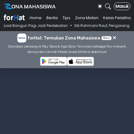
Masuk
Home
Berita
Tips
Zona Misteri
Kelas Pelatihan
•
 Pagi Jadi Perdebatan
Siti Rahmani Rauf, Pengarang Buku Bahasa Indo
×
forHat: Temukan Zona Mahasiswa
Baru
Download sekarang di Play Store & App Store. Temukan berbagai fitur menarik
lainnya dan nikmati Media Sosial forHat di dalamnya!