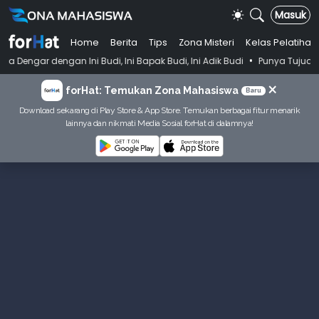
Masuk
Home
Berita
Tips
Zona Misteri
Kelas Pelatihan
•
ni Budi, Ini Bapak Budi, Ini Adik Budi
Punya Tujuan Dekatkan Ibadah
×
forHat: Temukan Zona Mahasiswa
Baru
Download sekarang di Play Store & App Store. Temukan berbagai fitur menarik
lainnya dan nikmati Media Sosial forHat di dalamnya!