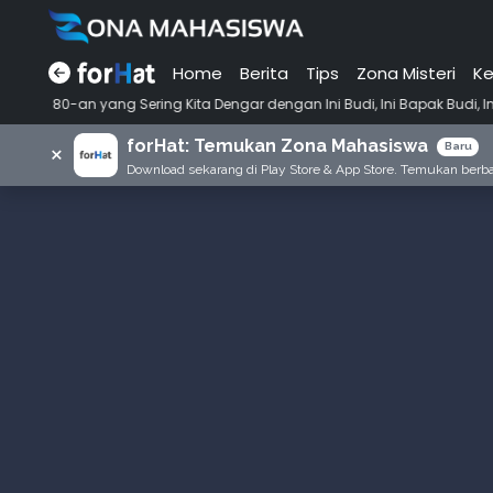
Home
Berita
Tips
Zona Misteri
Ke
•
ing Kita Dengar dengan Ini Budi, Ini Bapak Budi, Ini Adik Budi
Puny
forHat: Temukan Zona Mahasiswa
×
Baru
Download sekarang di Play Store & App Store. Temukan berbag