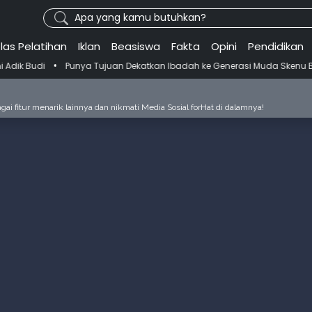
Apa yang kamu butuhkan?
las Pelatihan
Iklan
Beasiswa
Fakta
Opini
Pendidikan
a Tujuan Dekatkan Ibadah ke Generasi Muda Skenu Bikin Panduan Sala
ai fitur menarik lainnya dan nikmati Media Sosial forHat di dalamnya!