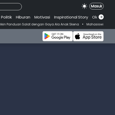
Masuk
Politik
Hiburan
Motivasi
Inspirational
.
Story
Olahraga
•
t dengan Gaya Ala Anak Skena
Mahasiswi Prodi FKM-Undana Diduga De