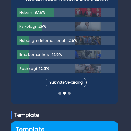
Hukum
37.5%
Psikologi
25%
Hubungan Internasional
12.5%
Ilmu Komunikasi
12.5%
Sosiologi
12.5%
Yuk Vote Sekarang
Template
Template