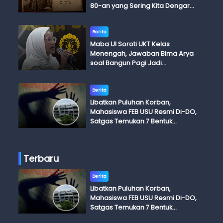
80-an yang Sering Kita Dengar
dengan Ini Budi, Ini Bapak Budi, Ini
Adik Budi
Berita
Maba UI Soroti UKT Kelas
Menengah, Jawaban Bima Arya
soal Bangun Pagi Jadi
Perdebatan
Berita
Libatkan Puluhan Korban,
Mahasiswa FEB USU Resmi Di-DO,
Satgas Temukan 7 Bentuk
Kekerasan Seksual
Terbaru
Berita
Libatkan Puluhan Korban,
Mahasiswa FEB USU Resmi Di-DO,
Satgas Temukan 7 Bentuk
Kekerasan Seksual