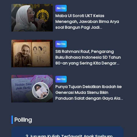
Berita
Maba UI Soroti UKT Kelas
Menengah, Jawaban Bima Arya
soal Bangun Pagi Jadi
Perdebatan
Berita
Siti Rahmani Rauf, Pengarang
Buku Bahasa Indonesia SD Tahun
80-an yang Sering Kita Dengar
dengan Ini Budi, Ini Bapak Budi, Ini
Adik Budi
Berita
Punya Tujuan Dekatkan Ibadah ke
Generasi Muda Skenu Bikin
Panduan Salat dengan Gaya Ala
Anak Skena
Polling
3 Jurusan Kuliah Terfavorit Anak Soshum