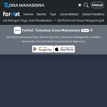
Masuk
Home
Berita
Tips
Zona Misteri
Kelas Pelatihan
•
n Pagi Jadi Perdebatan
Siti Rahmani Rauf, Pengarang Buku Bahasa Ind
×
forHat: Temukan Zona Mahasiswa
Baru
Download sekarang di Play Store & App Store. Temukan berbagai fitur menarik
lainnya dan nikmati Media Sosial forHat di dalamnya!