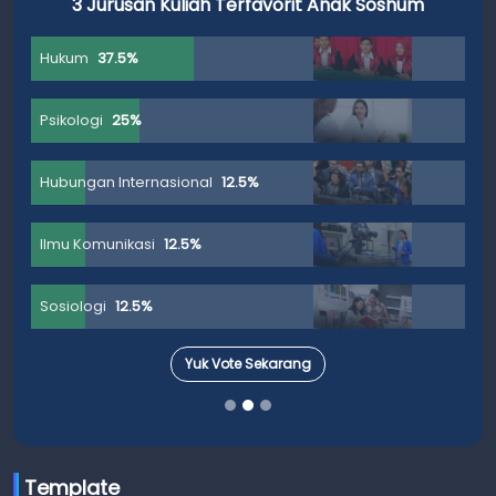
3 Jurusan Kuliah Terfavorit Anak Soshum
Hukum
37.5%
Psikologi
25%
Hubungan Internasional
12.5%
Ilmu Komunikasi
12.5%
Sosiologi
12.5%
Yuk Vote Sekarang
Template