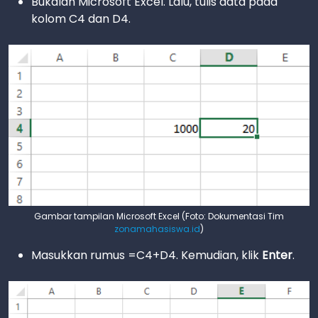
Bukalah Microsoft Excel. Lalu, tulis data pada
kolom C4 dan D4.
Gambar tampilan Microsoft Excel (Foto: Dokumentasi Tim
zonamahasiswa.id
)
Masukkan rumus =C4+D4. Kemudian, klik
Enter
.