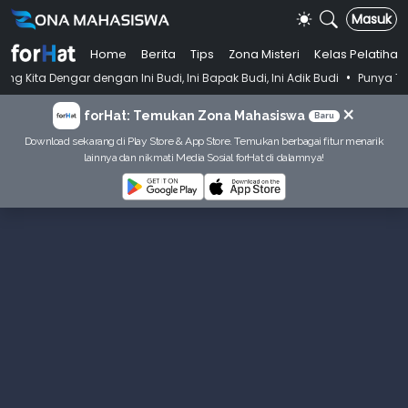
Masuk
Home
Berita
Tips
Zona Misteri
Kelas Pelatihan
•
 dengan Ini Budi, Ini Bapak Budi, Ini Adik Budi
Punya Tujuan Dekatk
×
forHat: Temukan Zona Mahasiswa
Baru
Download sekarang di Play Store & App Store. Temukan berbagai fitur menarik
lainnya dan nikmati Media Sosial forHat di dalamnya!