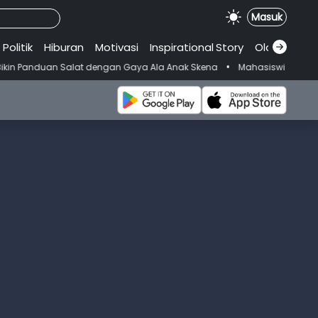
Masuk
Politik
Hiburan
Motivasi
Inspirational
.
Story
Olahraga
•
lat dengan Gaya Ala Anak Skena
Mahasiswi Prodi FKM-Undana Diduga 