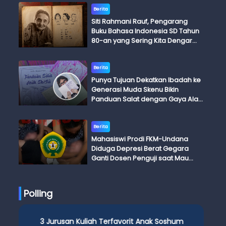
Berita
Siti Rahmani Rauf, Pengarang
Buku Bahasa Indonesia SD Tahun
80-an yang Sering Kita Dengar
dengan Ini Budi, Ini Bapak Budi, Ini
Adik Budi
Berita
Punya Tujuan Dekatkan Ibadah ke
Generasi Muda Skenu Bikin
Panduan Salat dengan Gaya Ala
Anak Skena
Berita
Mahasiswi Prodi FKM-Undana
Diduga Depresi Berat Gegara
Ganti Dosen Penguji saat Mau
Ujian Skripsi
Polling
3 Jurusan Kuliah Terfavorit Anak Soshum