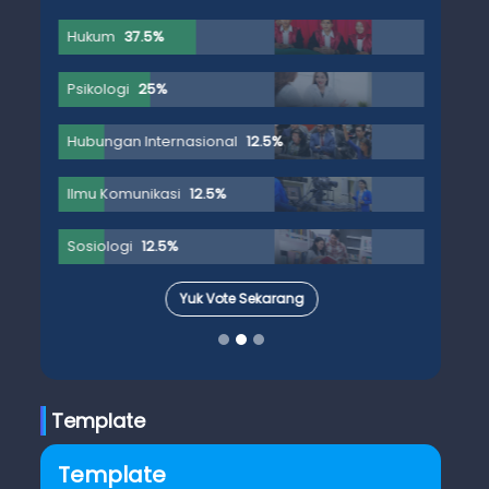
Hukum
37.5%
Psikologi
25%
Hubungan Internasional
12.5%
Ilmu Komunikasi
12.5%
Sosiologi
12.5%
Yuk Vote Sekarang
Template
Template