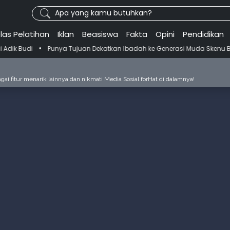
Apa yang kamu butuhkan?
las Pelatihan
Iklan
Beasiswa
Fakta
Opini
Pendidikan
nya Tujuan Dekatkan Ibadah ke Generasi Muda Skenu Bikin Panduan Sa
ai fitur menarik lainnya dan nikmati Media Sosial forHat di dalamnya!