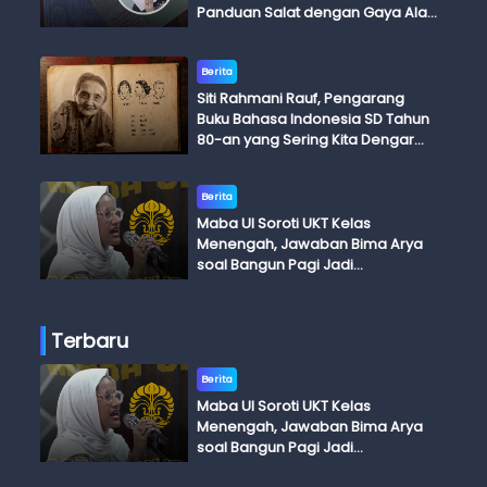
Panduan Salat dengan Gaya Ala
Anak Skena
Berita
Siti Rahmani Rauf, Pengarang
Buku Bahasa Indonesia SD Tahun
80-an yang Sering Kita Dengar
dengan Ini Budi, Ini Bapak Budi, Ini
Adik Budi
Berita
Maba UI Soroti UKT Kelas
Menengah, Jawaban Bima Arya
soal Bangun Pagi Jadi
Perdebatan
Terbaru
Berita
Maba UI Soroti UKT Kelas
Menengah, Jawaban Bima Arya
soal Bangun Pagi Jadi
Perdebatan