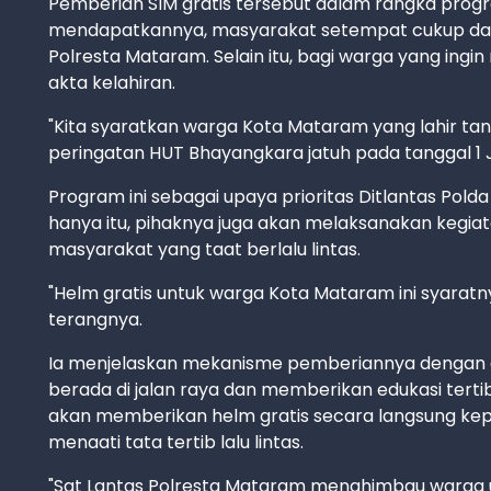
Pemberian SIM gratis tersebut dalam rangka prog
mendapatkannya, masyarakat setempat cukup dat
Polresta Mataram. Selain itu, bagi warga yang in
akta kelahiran.
"Kita syaratkan warga Kota Mataram yang lahir tangg
peringatan HUT Bhayangkara jatuh pada tanggal 1 J
Program ini sebagai upaya prioritas Ditlantas Po
hanya itu, pihaknya juga akan melaksanakan kegia
masyarakat yang taat berlalu lintas.
"Helm gratis untuk warga Kota Mataram ini syaratnya 
terangnya.
Ia menjelaskan mekanisme pemberiannya dengan a
berada di jalan raya dan memberikan edukasi tertib
akan memberikan helm gratis secara langsung ke
menaati tata tertib lalu lintas.
"Sat Lantas Polresta Mataram menghimbau warga u