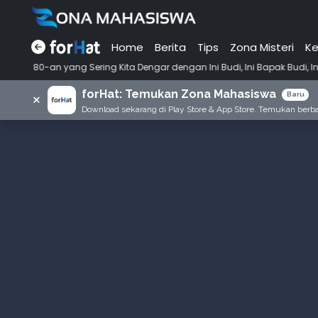
Home
Berita
Tips
Zona Misteri
Ke
•
ering Kita Dengar dengan Ini Budi, Ini Bapak Budi, Ini Adik Budi
Pu
forHat: Temukan Zona Mahasiswa
×
Baru
Download sekarang di Play Store & App Store. Temukan berbag