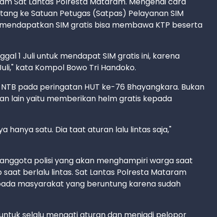
ram Sat Lantas Polresta Mataram. Mengenai cara
ang ke Satuan Petugas (Satpas) Pelayanan SIM
gin mendapatkan SIM gratis bisa membawa KTP beserta
al 1 Juli untuk mendapat SIM gratis ini, karena
uli," kata Kompol Bowo Tri Handoko.
lda NTB pada peringatan HUT ke-76 Bhayangkara. Bukan
tan lain yaitu memberikan helm gratis kepada
hanya satu. Dia taat aturan lalu lintas saja,"
nggota polisi yang akan menghampiri warga saat
 saat berlalu lintas. Sat Lantas Polresta Mataram
pada masyarakat yang beruntung karena sudah
ntuk selalu menaati aturan dan menjadi pelopor