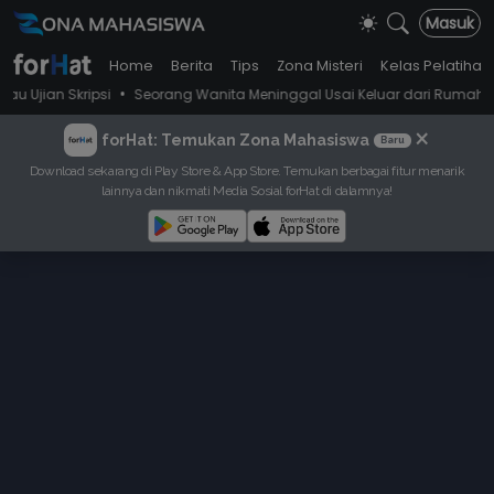
Masuk
Home
Berita
Tips
Zona Misteri
Kelas Pelatihan
•
Skripsi
Seorang Wanita Meninggal Usai Keluar dari Rumah Hantu, Se
×
forHat: Temukan Zona Mahasiswa
Baru
Download sekarang di Play Store & App Store. Temukan berbagai fitur menarik
lainnya dan nikmati Media Sosial forHat di dalamnya!