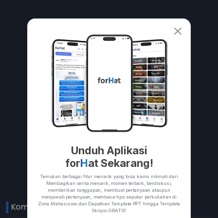
Unduh Aplikasi
for
H
at Sekarang!
Temukan berbagai fitur menarik yang bisa kamu nikmati dari
Membagikan cerita menarik, momen terbaik, berdiskusi,
memberikan tanggapan, membuat pertanyaan ataupun
menjawab pertanyaan, membaca tips seputar perkuliahan di
Zona Mahasiswa dan Dapatkan Template PPT hingga Template
Komentar 
0
Skripsi GRATIS!