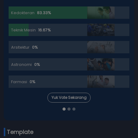
Kedokteran
83.33%
Teknik Mesin
16.67%
Arsitektur
0%
Astronomi
0%
Farmasi
0%
Yuk Vote Sekarang
Template