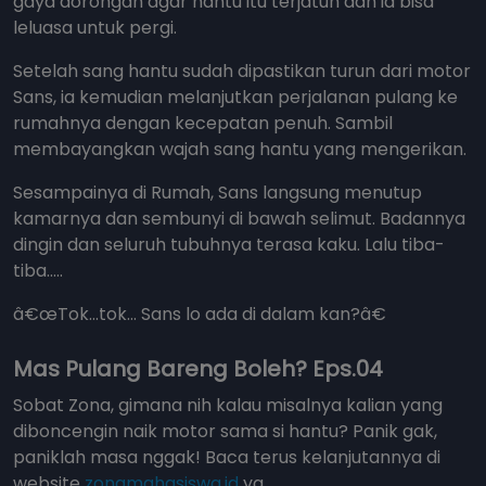
gaya dorongan agar hantu itu terjatuh dan ia bisa
leluasa untuk pergi.
Setelah sang hantu sudah dipastikan turun dari motor
Sans, ia kemudian melanjutkan perjalanan pulang ke
rumahnya dengan kecepatan penuh. Sambil
membayangkan wajah sang hantu yang mengerikan.
Sesampainya di Rumah, Sans langsung menutup
kamarnya dan sembunyi di bawah selimut. Badannya
dingin dan seluruh tubuhnya terasa kaku. Lalu tiba-
tiba.....
â€œTok...tok... Sans lo ada di dalam kan?â€
Mas Pulang Bareng Boleh? Eps.04
Sobat Zona, gimana nih kalau misalnya kalian yang
diboncengin naik motor sama si hantu? Panik gak,
paniklah masa nggak! Baca terus kelanjutannya di
website
zonamahasiswa.id
ya.