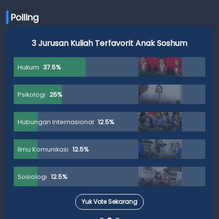
Polling
3 Jurusan Kuliah Terfavorit Anak Soshum
Hukum
37.5%
Psikologi
25%
Hubungan Internasional
12.5%
Ilmu Komunikasi
12.5%
Sosiologi
12.5%
Yuk Vote Sekarang