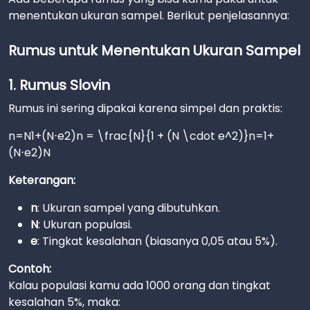
menentukan ukuran sampel. Berikut penjelasannya:
Rumus untuk Menentukan Ukuran Sampel
1. Rumus Slovin
Rumus ini sering dipakai karena simpel dan praktis:
n=N1+(N⋅e2)n = \frac{N}{1 + (N \cdot e^2)}n=1+
(N⋅e2)N​
Keterangan:
n
: Ukuran sampel yang dibutuhkan.
N
: Ukuran populasi.
e
: Tingkat kesalahan (biasanya 0,05 atau 5%).
Contoh:
Kalau populasi kamu ada 1000 orang dan tingkat
kesalahan 5%, maka: