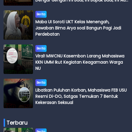
Dengar dengan Ini Budi, Ini Bapak Budi, Ini Adik
Budi
Berita
Maba UI Soroti UKT Kelas Menengah,
Jawaban Bima Arya soal Bangun Pagi Jadi
Perdebatan
Berita
Viral! MWCNU Kasembon Larang Mahasiswa
KKN UMM Ikut Kegiatan Keagamaan Warga
NU
Berita
Libatkan Puluhan Korban, Mahasiswa FEB USU
Resmi Di-DO, Satgas Temukan 7 Bentuk
Kekerasan Seksual
Terbaru
Berita