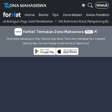
Masuk
Home
Berita
Tips
Zona Misteri
Kelas Pelatihan
•
 Pagi Jadi Perdebatan
Siti Rahmani Rauf, Pengarang Buku Bahasa Indo
×
forHat: Temukan Zona Mahasiswa
Baru
Download sekarang di Play Store & App Store. Temukan berbagai fitur menarik
lainnya dan nikmati Media Sosial forHat di dalamnya!