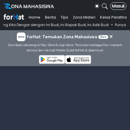
Masuk
Home
Berita
Tips
Zona Misteri
Kelas Pelatihan
•
dengan Ini Budi, Ini Bapak Budi, Ini Adik Budi
Punya Tujuan Dekatka
×
forHat: Temukan Zona Mahasiswa
Baru
Download sekarang di Play Store & App Store. Temukan berbagai fitur menarik
lainnya dan nikmati Media Sosial forHat di dalamnya!