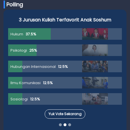
Polling
3 Jurusan Kuliah Terfavorit Anak Soshum
Hukum
37.5%
Psikologi
25%
Hubungan Internasional
12.5%
Ilmu Komunikasi
12.5%
Sosiologi
12.5%
Yuk Vote Sekarang