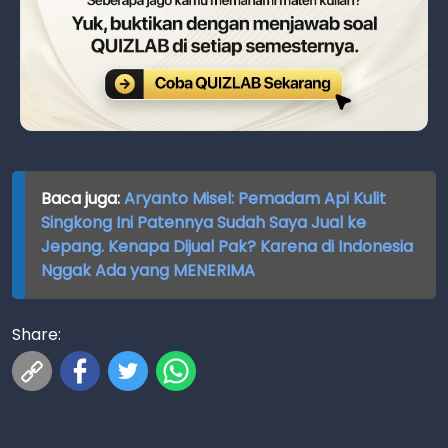
Baca juga:
Aryanto Misel: Pemadam Api Kulit
Singkong Ini Patennya Sudah Saya Jual ke
Jepang. Kenapa Dijual Pak? Karena di Indonesia
Nggak Ada yang MENERIMA
Share: