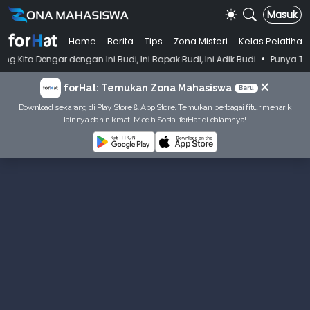
Masuk
Home
Berita
Tips
Zona Misteri
Kelas Pelatihan
•
engan Ini Budi, Ini Bapak Budi, Ini Adik Budi
Punya Tujuan Dekatkan
×
forHat: Temukan Zona Mahasiswa
Baru
Download sekarang di Play Store & App Store. Temukan berbagai fitur menarik
lainnya dan nikmati Media Sosial forHat di dalamnya!