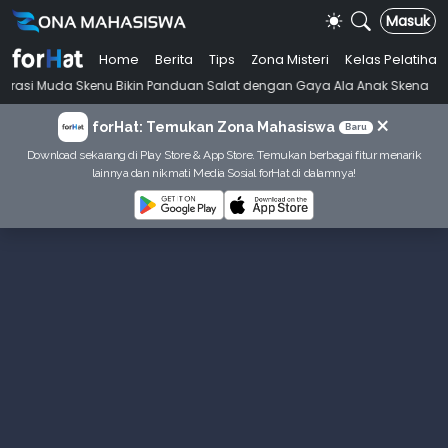
Masuk
Home
Berita
Tips
Zona Misteri
Kelas Pelatihan
•
 Bikin Panduan Salat dengan Gaya Ala Anak Skena
Mahasiswi Prodi F
×
forHat: Temukan Zona Mahasiswa
Baru
Download sekarang di Play Store & App Store. Temukan berbagai fitur menarik
lainnya dan nikmati Media Sosial forHat di dalamnya!