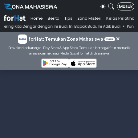
Masuk
Home
Berita
Tips
Zona Misteri
Kelas Pelatihan
•
ar dengan Ini Budi, Ini Bapak Budi, Ini Adik Budi
Punya Tujuan Deka
×
forHat: Temukan Zona Mahasiswa
Baru
Download sekarang di Play Store & App Store. Temukan berbagai fitur menarik
lainnya dan nikmati Media Sosial forHat di dalamnya!