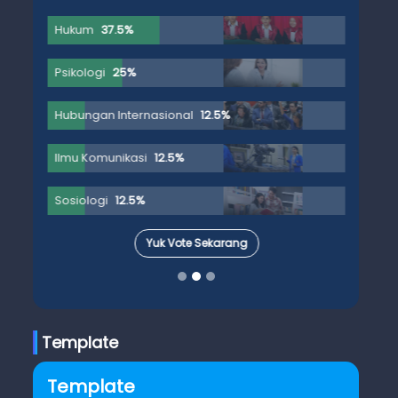
Hukum
37.5%
Psikologi
25%
Hubungan Internasional
12.5%
Ilmu Komunikasi
12.5%
Sosiologi
12.5%
Yuk Vote Sekarang
Template
Template