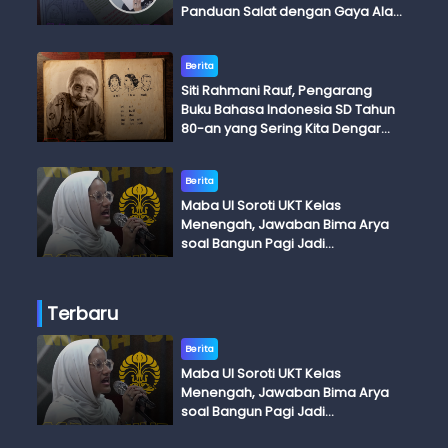
Panduan Salat dengan Gaya Ala
Anak Skena
Berita
Siti Rahmani Rauf, Pengarang
Buku Bahasa Indonesia SD Tahun
80-an yang Sering Kita Dengar
dengan Ini Budi, Ini Bapak Budi, Ini
Adik Budi
Berita
Maba UI Soroti UKT Kelas
Menengah, Jawaban Bima Arya
soal Bangun Pagi Jadi
Perdebatan
Terbaru
Berita
Maba UI Soroti UKT Kelas
Menengah, Jawaban Bima Arya
soal Bangun Pagi Jadi
Perdebatan