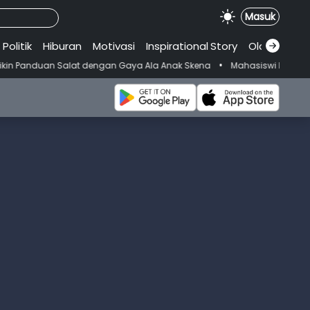
Masuk
Politik
Hiburan
Motivasi
Inspirational
.
Story
Olahraga
•
at dengan Gaya Ala Anak Skena
Mahasiswi Prodi FKM-Undana Diduga D