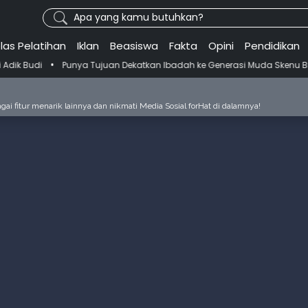
Apa yang kamu butuhkan?
las Pelatihan
Iklan
Beasiswa
Fakta
Opini
Pendidikan
ya Tujuan Dekatkan Ibadah ke Generasi Muda Skenu Bikin Panduan Sal
ai fitur menarik lainnya dan nikmati Media Sosial forHat di dalamnya!