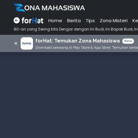
Home
Berita
Tips
Zona Misteri
Ke
•
ing Kita Dengar dengan Ini Budi, Ini Bapak Budi, Ini Adik Budi
Pun
forHat: Temukan Zona Mahasiswa
×
Baru
Download sekarang di Play Store & App Store. Temukan berbag