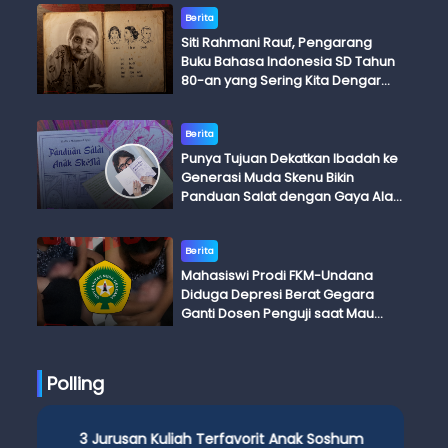
Berita
Siti Rahmani Rauf, Pengarang
Buku Bahasa Indonesia SD Tahun
80-an yang Sering Kita Dengar
dengan Ini Budi, Ini Bapak Budi, Ini
Adik Budi
Berita
Punya Tujuan Dekatkan Ibadah ke
Generasi Muda Skenu Bikin
Panduan Salat dengan Gaya Ala
Anak Skena
Berita
Mahasiswi Prodi FKM-Undana
Diduga Depresi Berat Gegara
Ganti Dosen Penguji saat Mau
Ujian Skripsi
Polling
3 Jurusan Kuliah Terfavorit Anak Soshum