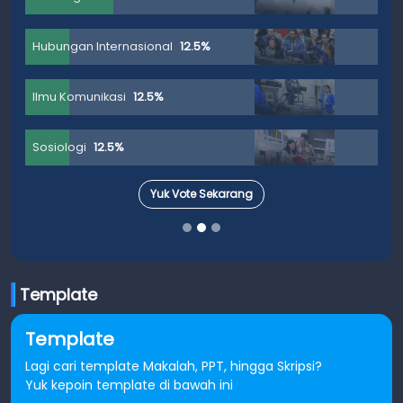
Hubungan Internasional
12.5%
Ilmu Komunikasi
12.5%
Sosiologi
12.5%
Yuk Vote Sekarang
Template
Template
Lagi cari template Makalah, PPT, hingga Skripsi?
Yuk kepoin template di bawah ini