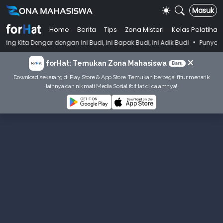
Masuk
Home
Berita
Tips
Zona Misteri
Kelas Pelatihan
•
engan Ini Budi, Ini Bapak Budi, Ini Adik Budi
Punya Tujuan Dekatkan
×
forHat: Temukan Zona Mahasiswa
Baru
Download sekarang di Play Store & App Store. Temukan berbagai fitur menarik
lainnya dan nikmati Media Sosial forHat di dalamnya!