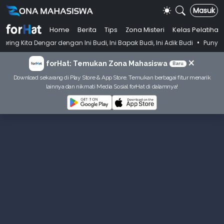
Masuk
Home
Berita
Tips
Zona Misteri
Kelas Pelatihan
•
r dengan Ini Budi, Ini Bapak Budi, Ini Adik Budi
Punya Tujuan Dekat
×
forHat: Temukan Zona Mahasiswa
Baru
Download sekarang di Play Store & App Store. Temukan berbagai fitur menarik
lainnya dan nikmati Media Sosial forHat di dalamnya!