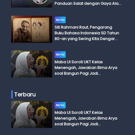
Panduan Salat dengan Gaya Ala
Anak Skena
Berita
Siti Rahmani Rauf, Pengarang
Buku Bahasa Indonesia SD Tahun
80-an yang Sering Kita Dengar
dengan Ini Budi, Ini Bapak Budi, Ini
Adik Budi
Berita
Maba UI Soroti UKT Kelas
Menengah, Jawaban Bima Arya
soal Bangun Pagi Jadi
Perdebatan
Terbaru
Berita
Maba UI Soroti UKT Kelas
Menengah, Jawaban Bima Arya
soal Bangun Pagi Jadi
Perdebatan