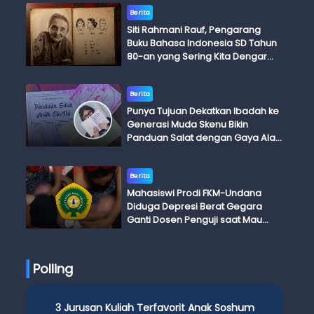
Berita
Siti Rahmani Rauf, Pengarang
Buku Bahasa Indonesia SD Tahun
80-an yang Sering Kita Dengar
dengan Ini Budi, Ini Bapak Budi, Ini
Adik Budi
Berita
Punya Tujuan Dekatkan Ibadah ke
Generasi Muda Skenu Bikin
Panduan Salat dengan Gaya Ala
Anak Skena
Berita
Mahasiswi Prodi FKM-Undana
Diduga Depresi Berat Gegara
Ganti Dosen Penguji saat Mau
Ujian Skripsi
Polling
3 Jurusan Kuliah Terfavorit Anak Soshum