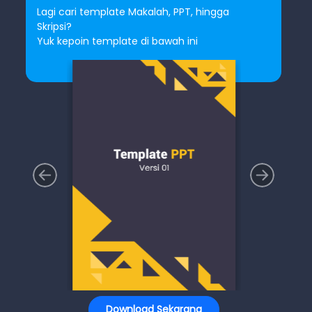
Lagi cari template Makalah, PPT, hingga
Skripsi?
Yuk kepoin template di bawah ini
Download Sekarang