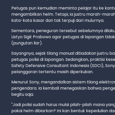
Petugas pun kemudian meminta pelajar itu ke kanto
mengambilkan helm. Tetapi, ia justru marah-marah 
kata-kata kasar dan tak terpuji dari mulurnya.
Sementara, peneguran tersebut sebelumnya dilakuk
Listyo Sigit Prabowo agar petugas di lapangan tid
(pungutan liar).
Sayangnya, sejak tilang manual ditiadakan justru
petugas polisi di lapangan. Sedangkan, praktisi ke
Safety Defensive Consultant Indonesia (SDCI), So
pelanggaran tertentu masih diperkukan.
Menurut Sony, mengandalkan sistem tilang elektro
pengendara. Ia kembali menegaskan bahwa pengen
begitu saja.
"Jadi polisi sudah harus mulai pilah-pilah mana yang
pakai helm dibiarkan? Ini kan bentuk kepedulian dari