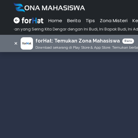
Home
Berita
Tips
Zona Misteri
Ke
•
ing Kita Dengar dengan Ini Budi, Ini Bapak Budi, Ini Adik Budi
Pun
forHat: Temukan Zona Mahasiswa
×
Baru
Download sekarang di Play Store & App Store. Temukan berbag