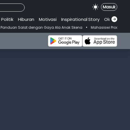
Masuk
Politik
Hiburan
Motivasi
Inspirational
.
Story
Olahraga
•
at dengan Gaya Ala Anak Skena
Mahasiswi Prodi FKM-Undana Diduga D