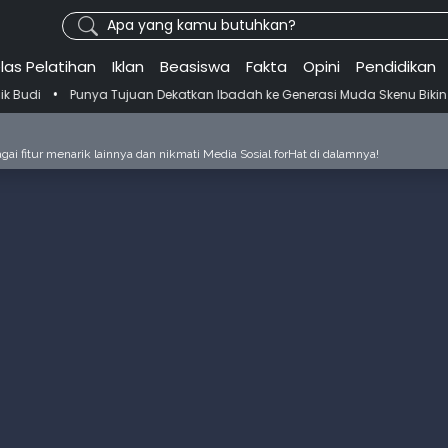
Apa yang kamu butuhkan?
las Pelatihan
Iklan
Beasiswa
Fakta
Opini
Pendidikan
ya Tujuan Dekatkan Ibadah ke Generasi Muda Skenu Bikin Panduan Sal
ai fitur menarik lainnya dan nikmati Media Sosial forHat di dalamnya!