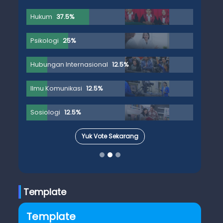
Hukum
37.5%
Psikologi
25%
Hubungan Internasional
12.5%
Ilmu Komunikasi
12.5%
Sosiologi
12.5%
Yuk Vote Sekarang
Template
Template