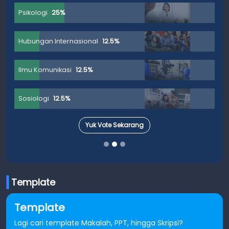
Psikologi
25%
Hubungan Internasional
12.5%
Ilmu Komunikasi
12.5%
Sosiologi
12.5%
Yuk Vote Sekarang
Template
Template
Lagi cari template Makalah, PPT, hingga Skripsi?