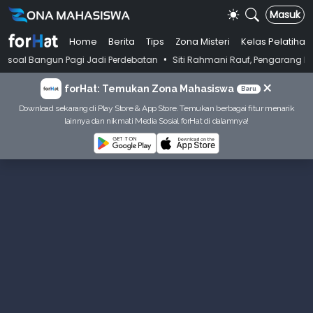
Masuk
Home
Berita
Tips
Zona Misteri
Kelas Pelatihan
•
 Pagi Jadi Perdebatan
Siti Rahmani Rauf, Pengarang Buku Bahasa Indo
×
forHat: Temukan Zona Mahasiswa
Baru
Download sekarang di Play Store & App Store. Temukan berbagai fitur menarik
lainnya dan nikmati Media Sosial forHat di dalamnya!