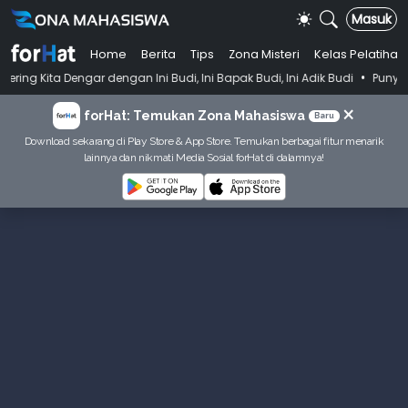
Masuk
Home
Berita
Tips
Zona Misteri
Kelas Pelatihan
•
 dengan Ini Budi, Ini Bapak Budi, Ini Adik Budi
Punya Tujuan Dekatk
×
forHat: Temukan Zona Mahasiswa
Baru
Download sekarang di Play Store & App Store. Temukan berbagai fitur menarik
lainnya dan nikmati Media Sosial forHat di dalamnya!