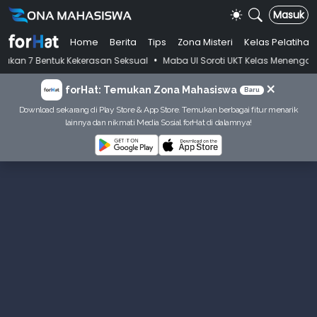
Masuk
Home
Berita
Tips
Zona Misteri
Kelas Pelatihan
•
entuk Kekerasan Seksual
Maba UI Soroti UKT Kelas Menengah, Jawaba
×
forHat: Temukan Zona Mahasiswa
Baru
Download sekarang di Play Store & App Store. Temukan berbagai fitur menarik
lainnya dan nikmati Media Sosial forHat di dalamnya!