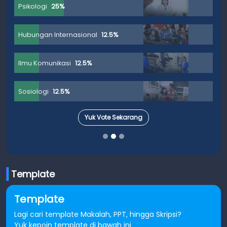
Psikologi
25%
Hubungan Internasional
12.5%
Ilmu Komunikasi
12.5%
Sosiologi
12.5%
Yuk Vote Sekarang
Template
Template
Lagi cari template Makalah, PPT, hingga Skripsi?
Yuk kepoin template di bawah ini