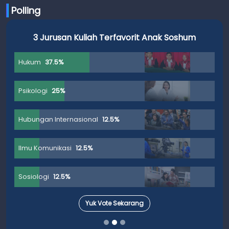
Polling
3 Jurusan Kuliah Terfavorit Anak Soshum
Hukum
37.5%
Psikologi
25%
Hubungan Internasional
12.5%
Ilmu Komunikasi
12.5%
Sosiologi
12.5%
Yuk Vote Sekarang