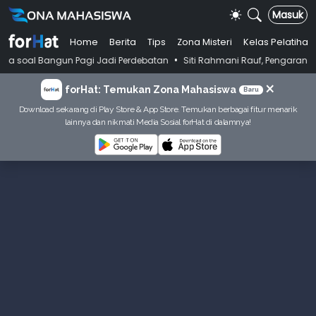
Masuk
Home
Berita
Tips
Zona Misteri
Kelas Pelatihan
•
ngun Pagi Jadi Perdebatan
Siti Rahmani Rauf, Pengarang Buku Bahasa 
×
forHat: Temukan Zona Mahasiswa
Baru
Download sekarang di Play Store & App Store. Temukan berbagai fitur menarik
lainnya dan nikmati Media Sosial forHat di dalamnya!