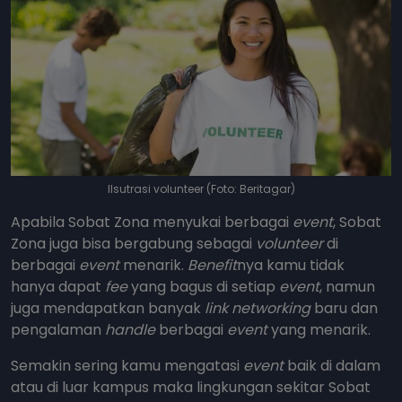
Ilsutrasi volunteer (Foto: Beritagar)
Apabila Sobat Zona menyukai berbagai
event
, Sobat
Zona juga bisa bergabung sebagai
volunteer
di
berbagai
event
menarik.
Benefit
nya kamu tidak
hanya dapat
fee
yang bagus di setiap
event
, namun
juga mendapatkan banyak
link networking
baru dan
pengalaman
handle
berbagai
event
yang menarik.
Semakin sering kamu mengatasi
event
baik di dalam
atau di luar kampus maka lingkungan sekitar Sobat