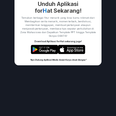
Unduh Aplikasi
for
H
at Sekarang!
Temukan berbagai fitur menarik yang bisa kamu nikmati dari
Membagikan cerita menarik, momen terbaik, berdiskusi,
memberikan tanggapan, membuat pertanyaan ataupun
menjawab pertanyaan, membaca tips seputar perkuliahan di
Zona Mahasiswa dan Dapatkan Template PPT hingga Template
Skripsi GRATIS!
Download Aplikasi forHat sekarang juga!
"Ayo Dukung Aplikasi Media Sosial Karya Anak Bangsa"