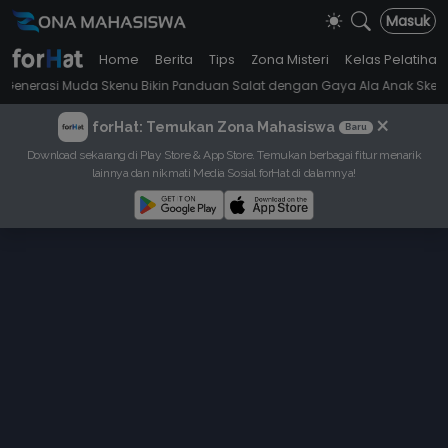
Masuk
Home
Berita
Tips
Zona Misteri
Kelas Pelatihan
•
a Skenu Bikin Panduan Salat dengan Gaya Ala Anak Skena
Mahasiswi
×
forHat: Temukan Zona Mahasiswa
Baru
Download sekarang di Play Store & App Store. Temukan berbagai fitur menarik
lainnya dan nikmati Media Sosial forHat di dalamnya!