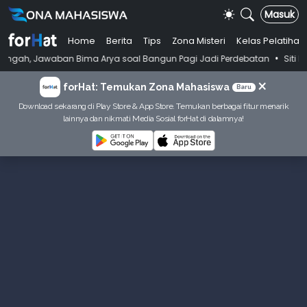
Masuk
Home
Berita
Tips
Zona Misteri
Kelas Pelatihan
•
waban Bima Arya soal Bangun Pagi Jadi Perdebatan
Siti Rahmani Rau
×
forHat: Temukan Zona Mahasiswa
Baru
Download sekarang di Play Store & App Store. Temukan berbagai fitur menarik
lainnya dan nikmati Media Sosial forHat di dalamnya!