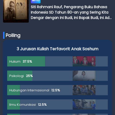
Berita
Siti Rahmani Rauf, Pengarang Buku Bahasa
Indonesia SD Tahun 80-an yang Sering Kita
Dengar dengan Ini Budi, Ini Bapak Budi, Ini Adik
Budi
Polling
3 Jurusan Kuliah Terfavorit Anak Soshum
Hukum
37.5%
Psikologi
25%
Hubungan Internasional
12.5%
Ilmu Komunikasi
12.5%