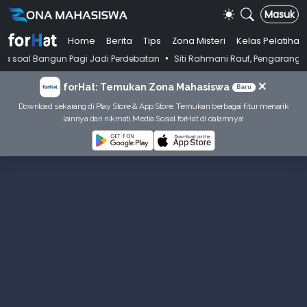
Masuk
Home
Berita
Tips
Zona Misteri
Kelas Pelatihan
•
un Pagi Jadi Perdebatan
Siti Rahmani Rauf, Pengarang Buku Bahasa I
×
forHat: Temukan Zona Mahasiswa
Baru
Download sekarang di Play Store & App Store. Temukan berbagai fitur menarik
lainnya dan nikmati Media Sosial forHat di dalamnya!