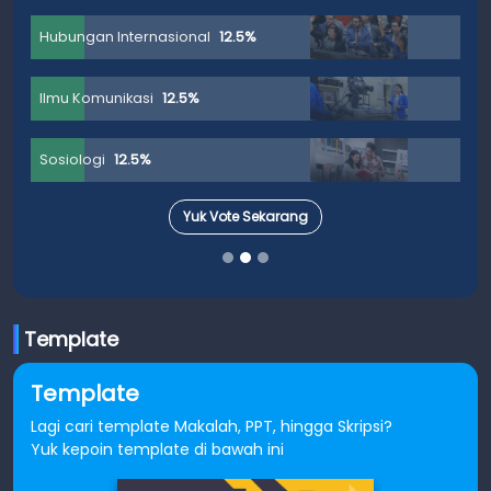
Hubungan Internasional
12.5%
Ilmu Komunikasi
12.5%
Sosiologi
12.5%
Yuk Vote Sekarang
Template
Template
Lagi cari template Makalah, PPT, hingga Skripsi?
Yuk kepoin template di bawah ini