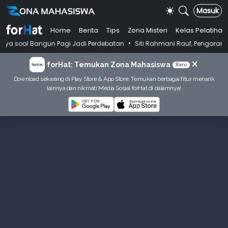
Masuk
Home
Berita
Tips
Zona Misteri
Kelas Pelatihan
•
Bangun Pagi Jadi Perdebatan
Siti Rahmani Rauf, Pengarang Buku Baha
×
forHat: Temukan Zona Mahasiswa
Baru
Download sekarang di Play Store & App Store. Temukan berbagai fitur menarik
lainnya dan nikmati Media Sosial forHat di dalamnya!