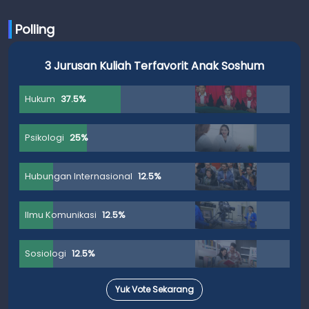
Polling
3 Jurusan Kuliah Terfavorit Anak Soshum
Hukum
37.5%
Psikologi
25%
Hubungan Internasional
12.5%
Ilmu Komunikasi
12.5%
Sosiologi
12.5%
Yuk Vote Sekarang