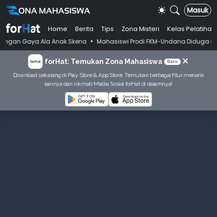
Masuk
Home
Berita
Tips
Zona Misteri
Kelas Pelatihan
•
 Ala Anak Skena
Mahasiswi Prodi FKM-Undana Diduga Depresi Berat Ge
×
forHat: Temukan Zona Mahasiswa
Baru
Download sekarang di Play Store & App Store. Temukan berbagai fitur menarik
lainnya dan nikmati Media Sosial forHat di dalamnya!