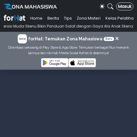
Masuk
Home
Berita
Tips
Zona Misteri
Kelas Pelatihan
•
nu Bikin Panduan Salat dengan Gaya Ala Anak Skena
Mahasiswi Prodi
×
forHat: Temukan Zona Mahasiswa
Baru
Download sekarang di Play Store & App Store. Temukan berbagai fitur menarik
lainnya dan nikmati Media Sosial forHat di dalamnya!