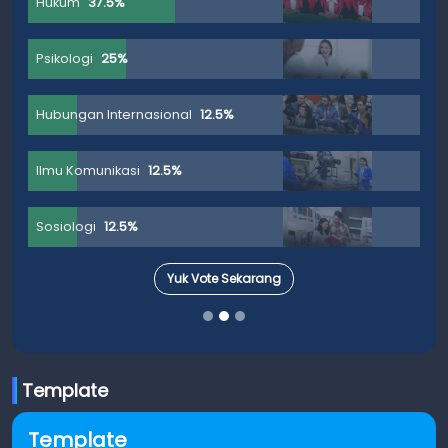
Hukum
37.5%
Psikologi
25%
Hubungan Internasional
12.5%
Ilmu Komunikasi
12.5%
Sosiologi
12.5%
Yuk Vote Sekarang
Template
Template