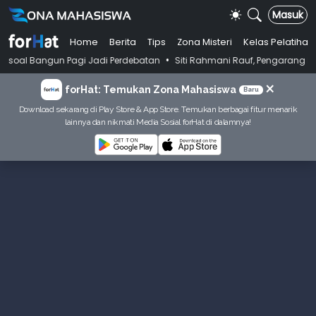
Masuk
Home
Berita
Tips
Zona Misteri
Kelas Pelatihan
•
 Pagi Jadi Perdebatan
Siti Rahmani Rauf, Pengarang Buku Bahasa Indo
×
forHat: Temukan Zona Mahasiswa
Baru
Download sekarang di Play Store & App Store. Temukan berbagai fitur menarik
lainnya dan nikmati Media Sosial forHat di dalamnya!