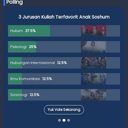
Polling
3 Jurusan Kuliah Terfavorit Anak Soshum
Hukum
37.5%
Psikologi
25%
Hubungan Internasional
12.5%
Ilmu Komunikasi
12.5%
Sosiologi
12.5%
Yuk Vote Sekarang