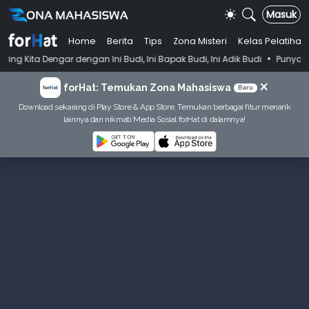
Masuk
Home
Berita
Tips
Zona Misteri
Kelas Pelatihan
•
engan Ini Budi, Ini Bapak Budi, Ini Adik Budi
Punya Tujuan Dekatkan
×
forHat: Temukan Zona Mahasiswa
Baru
Download sekarang di Play Store & App Store. Temukan berbagai fitur menarik
lainnya dan nikmati Media Sosial forHat di dalamnya!