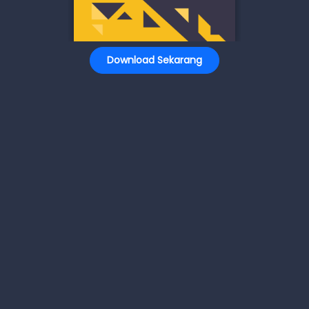
Download Sekarang