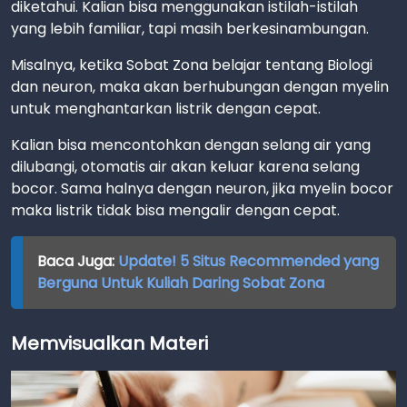
diketahui. Kalian bisa menggunakan istilah-istilah
yang lebih familiar, tapi masih berkesinambungan.
Misalnya, ketika Sobat Zona belajar tentang Biologi
dan neuron, maka akan berhubungan dengan myelin
untuk menghantarkan listrik dengan cepat.
Kalian bisa mencontohkan dengan selang air yang
dilubangi, otomatis air akan keluar karena selang
bocor. Sama halnya dengan neuron, jika myelin bocor
maka listrik tidak bisa mengalir dengan cepat.
Baca Juga:
Update! 5 Situs Recommended yang
Berguna Untuk Kuliah Daring Sobat Zona
Memvisualkan Materi