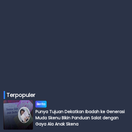
Terpopuler
Berita
Punya Tujuan Dekatkan Ibadah ke Generasi
Muda Skenu Bikin Panduan Salat dengan
Gaya Ala Anak Skena