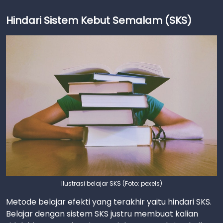
Hindari Sistem Kebut Semalam (SKS)
Ilustrasi belajar SKS (Foto: pexels)
Metode belajar efekti yang terakhir yaitu hindari SKS.
Belajar dengan sistem SKS justru membuat kalian