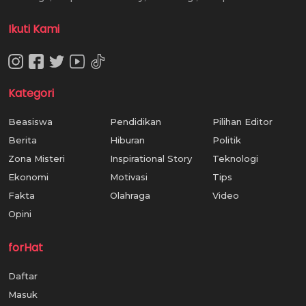
Ikuti Kami
Kategori
Beasiswa
Pendidikan
Pilihan Editor
Berita
Hiburan
Politik
Zona Misteri
Inspirational Story
Teknologi
Ekonomi
Motivasi
Tips
Fakta
Olahraga
Video
Opini
forHat
Daftar
Masuk