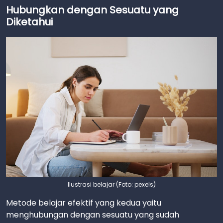
Hubungkan dengan Sesuatu yang
Diketahui
Ilustrasi belajar (Foto: pexels)
Metode belajar efektif yang kedua yaitu
menghubungan dengan sesuatu yang sudah