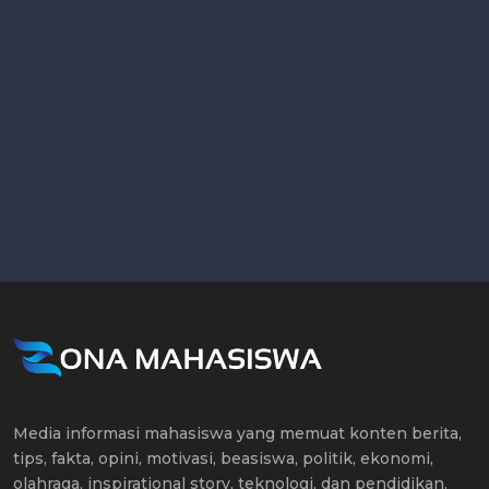
Media informasi mahasiswa yang memuat konten berita,
tips, fakta, opini, motivasi, beasiswa, politik, ekonomi,
olahraga, inspirational story, teknologi, dan pendidikan.