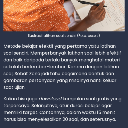
Ilustrasi latihan soal sendiri (Foto: pexels)
Metode belajar efektif yang pertama yaitu latihan
soal sendiri. Memperbanyak latihan soal lebih efektif
dan baik daripada terlalu banyak menghafal materi
sekolah berlembar-lembar. Karena dengan latihan
soal, Sobat Zona jadi tahu bagaimana bentuk dan
gambaran pertanyaan yang misalnya nanti keluar
saat ujian.
Kalian bisa juga
download
kumpulan soal gratis yang
terpercaya. Selanjutnya, atur durasi belajar agar
memiliki target. Contohnya, dalam waktu 15 menit
harus bisa menyelesaikan 20 soal, dan seterusnya.