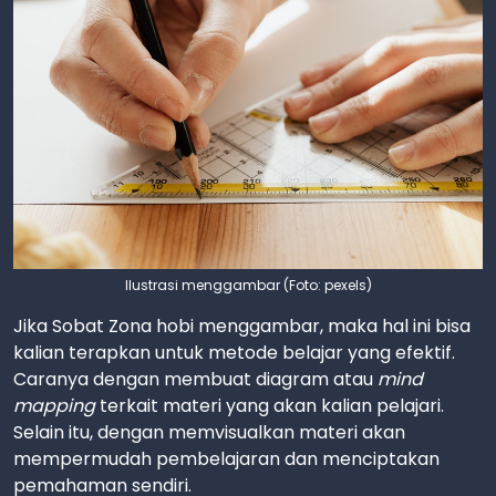
Ilustrasi menggambar (Foto: pexels)
Jika Sobat Zona hobi menggambar, maka hal ini bisa
kalian terapkan untuk metode belajar yang efektif.
Caranya dengan membuat diagram atau
mind
mapping
terkait materi yang akan kalian pelajari.
Selain itu, dengan memvisualkan materi akan
mempermudah pembelajaran dan menciptakan
pemahaman sendiri.