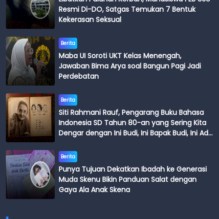
Resmi Di-DO, Satgas Temukan 7 Bentuk
Kekerasan Seksual
Berita
Maba UI Soroti UKT Kelas Menengah,
Jawaban Bima Arya soal Bangun Pagi Jadi
Perdebatan
Berita
Siti Rahmani Rauf, Pengarang Buku Bahasa
Indonesia SD Tahun 80-an yang Sering Kita
Dengar dengan Ini Budi, Ini Bapak Budi, Ini Adik
Budi
Berita
Punya Tujuan Dekatkan Ibadah ke Generasi
Muda Skenu Bikin Panduan Salat dengan
Gaya Ala Anak Skena