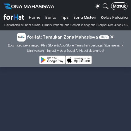
Masuk
Home
Berita
Tips
Zona Misteri
Kelas Pelatihan
•
i Muda Skenu Bikin Panduan Salat dengan Gaya Ala Anak Skena
Maha
×
forHat: Temukan Zona Mahasiswa
Baru
Download sekarang di Play Store & App Store. Temukan berbagai fitur menarik
lainnya dan nikmati Media Sosial forHat di dalamnya!