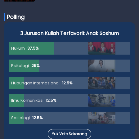
Polling
3 Jurusan Kuliah Terfavorit Anak Soshum
Hukum
37.5%
Psikologi
25%
Hubungan Internasional
12.5%
Ilmu Komunikasi
12.5%
Sosiologi
12.5%
Yuk Vote Sekarang