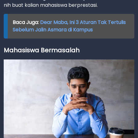
nih buat kalian mahasiswa berprestasi.
Baca Juga:
Dear Maba, Ini 3 Aturan Tak Tertulis
Sebelum Jalin Asmara di Kampus
Mahasiswa Bermasalah