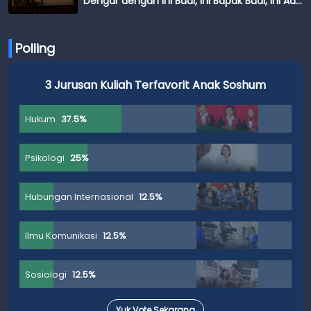
Dengar dengan Ini Budi, Ini Bapak Budi, Ini Adik
Budi
Polling
3 Jurusan Kuliah Terfavorit Anak Soshum
Hukum
37.5%
Psikologi
25%
Hubungan Internasional
12.5%
Ilmu Komunikasi
12.5%
Sosiologi
12.5%
Yuk Vote Sekarang