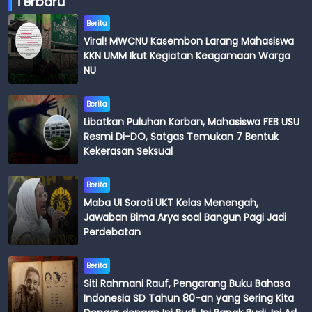
Terbaru
Berita
Viral! MWCNU Kasembon Larang Mahasiswa
KKN UMM Ikut Kegiatan Keagamaan Warga
NU
Berita
Libatkan Puluhan Korban, Mahasiswa FEB USU
Resmi Di-DO, Satgas Temukan 7 Bentuk
Kekerasan Seksual
Berita
Maba UI Soroti UKT Kelas Menengah,
Jawaban Bima Arya soal Bangun Pagi Jadi
Perdebatan
Berita
Siti Rahmani Rauf, Pengarang Buku Bahasa
Indonesia SD Tahun 80-an yang Sering Kita