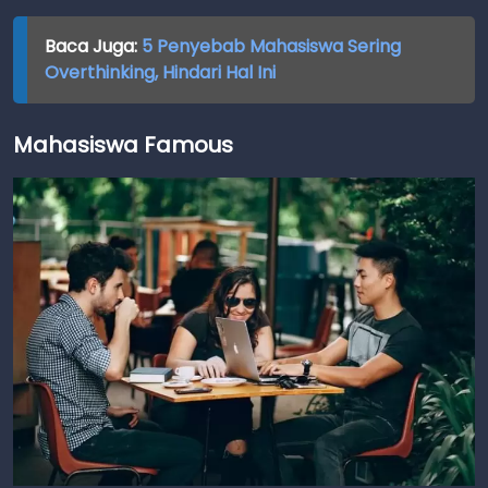
Baca Juga:
5 Penyebab Mahasiswa Sering
Overthinking, Hindari Hal Ini
Mahasiswa Famous