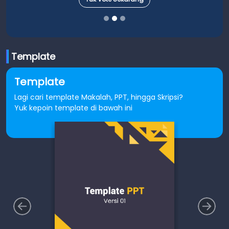
Template
Template
Lagi cari template Makalah, PPT, hingga Skripsi?
Yuk kepoin template di bawah ini