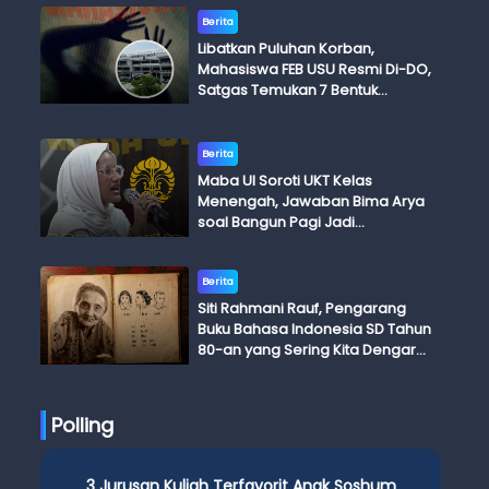
Berita
Libatkan Puluhan Korban,
Mahasiswa FEB USU Resmi Di-DO,
Satgas Temukan 7 Bentuk
Kekerasan Seksual
Berita
Maba UI Soroti UKT Kelas
Menengah, Jawaban Bima Arya
soal Bangun Pagi Jadi
Perdebatan
Berita
Siti Rahmani Rauf, Pengarang
Buku Bahasa Indonesia SD Tahun
80-an yang Sering Kita Dengar
dengan Ini Budi, Ini Bapak Budi, Ini
Adik Budi
Polling
3 Jurusan Kuliah Terfavorit Anak Soshum