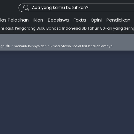
Apa yang kamu butuhkan?
las Pelatihan
Iklan
Beasiswa
Fakta
Opini
Pendidikan
 Buku Bahasa Indonesia SD Tahun 80-an yang Sering Kita Dengar dengan In
ai fitur menarik lainnya dan nikmati Media Sosial forHat di dalamnya!