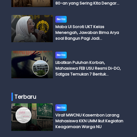
80-an yang Sering Kita Dengar
dengan Ini Budi, Ini Bapak Budi, Ini
Adik Budi
Berita
Maba UI Soroti UKT Kelas
Menengah, Jawaban Bima Arya
soal Bangun Pagi Jadi
Perdebatan
Berita
Libatkan Puluhan Korban,
Mahasiswa FEB USU Resmi Di-DO,
Satgas Temukan 7 Bentuk
Kekerasan Seksual
Terbaru
Berita
Viral! MWCNU Kasembon Larang
Mahasiswa KKN UMM Ikut Kegiatan
Keagamaan Warga NU