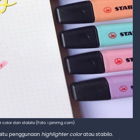
er color dan stabilo (Foto: i.pinimg.com)
yaitu penggunaan
highlighter color
atau stabilo.