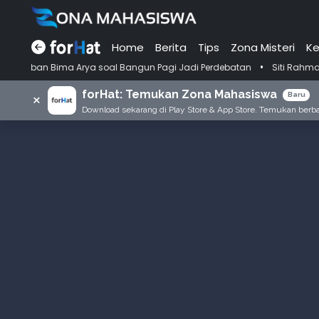
Home
Berita
Tips
Zona Misteri
Ke
•
rya soal Bangun Pagi Jadi Perdebatan
Siti Rahmani Rauf, Pengarang
forHat: Temukan Zona Mahasiswa
×
Baru
Download sekarang di Play Store & App Store. Temukan berbag