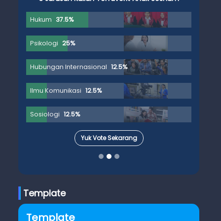
Hukum
37.5%
Psikologi
25%
Hubungan Internasional
12.5%
Ilmu Komunikasi
12.5%
Sosiologi
12.5%
Yuk Vote Sekarang
Template
Template