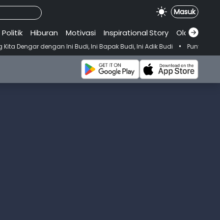
Masuk
Politik
Hiburan
Motivasi
Inspirational
.
Story
Olahraga
•
i Budi, Ini Bapak Budi, Ini Adik Budi
Punya Tujuan Dekatkan Ibada