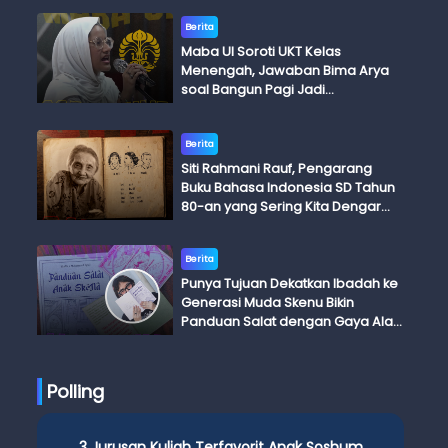
Berita
Maba UI Soroti UKT Kelas
Menengah, Jawaban Bima Arya
soal Bangun Pagi Jadi
Perdebatan
Berita
Siti Rahmani Rauf, Pengarang
Buku Bahasa Indonesia SD Tahun
80-an yang Sering Kita Dengar
dengan Ini Budi, Ini Bapak Budi, Ini
Adik Budi
Berita
Punya Tujuan Dekatkan Ibadah ke
Generasi Muda Skenu Bikin
Panduan Salat dengan Gaya Ala
Anak Skena
Polling
3 Jurusan Kuliah Terfavorit Anak Soshum