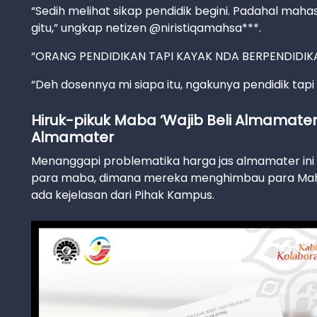
“Sedih melihat sikap pendidik begini. Padahal maha
gitu,” ungkap netizen @niristiqamahsa***.
“ORANG PENDIDIKAN TAPI KAYAK NDA BERPENDIDIKAN
“Deh dosennya mi siapa itu, ngakunya pendidik tapi k
Hiruk-pikuk Maba ‘Wajib Beli Almamate
Almamater
Menanggapi problematika harga jas almamater ini
para maba, dimana mereka menghimbau para Mah
ada kejelasan dari Pihak Kampus.