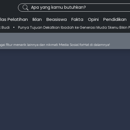
Apa yang kamu butuhkan?
las Pelatihan
Iklan
Beasiswa
Fakta
Opini
Pendidikan
 Tujuan Dekatkan Ibadah ke Generasi Muda Skenu Bikin Panduan Salat
ai fitur menarik lainnya dan nikmati Media Sosial forHat di dalamnya!