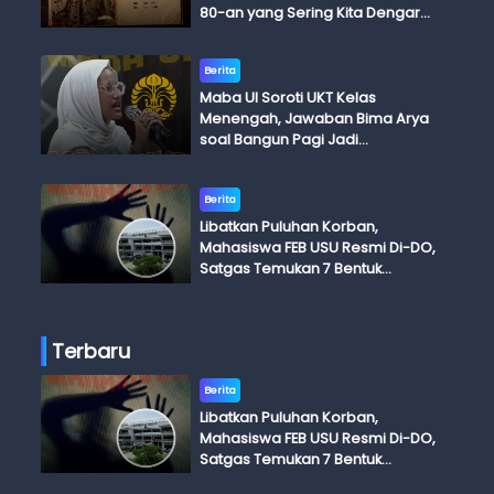
80-an yang Sering Kita Dengar
dengan Ini Budi, Ini Bapak Budi, Ini
Adik Budi
Berita
Maba UI Soroti UKT Kelas
Menengah, Jawaban Bima Arya
soal Bangun Pagi Jadi
Perdebatan
Berita
Libatkan Puluhan Korban,
Mahasiswa FEB USU Resmi Di-DO,
Satgas Temukan 7 Bentuk
Kekerasan Seksual
Terbaru
Berita
Libatkan Puluhan Korban,
Mahasiswa FEB USU Resmi Di-DO,
Satgas Temukan 7 Bentuk
Kekerasan Seksual