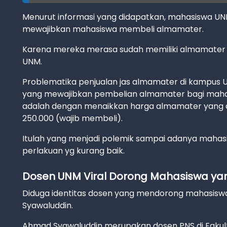
Menurut informasi yang didapatkan, mahasiswa U
mewajibkan mahasiswa membeli almamater.
Karena mereka merasa sudah memiliki almamater h
UNM.
Problematika penjualan jas almamater di kampus U
yang mewajibkan pembelian almamater bagi mahasi
adalah dengan menaikkan harga almamater yang du
250.000 (wajib membeli).
Itulah yang menjadi polemik sampai adanya mah
perlakuan yg kurang baik.
Dosen UNM Viral Dorong Mahasiswa ya
Diduga identitas dosen yang mendorong mahasisw
Syawaluddin.
Ahmad Syawaluddin merupakan dosen PNS di Fakulta