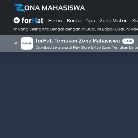
Home
Berita
Tips
Zona Misteri
Ke
•
ng Kita Dengar dengan Ini Budi, Ini Bapak Budi, Ini Adik Budi
Punya
forHat: Temukan Zona Mahasiswa
×
Baru
Download sekarang di Play Store & App Store. Temukan berbag