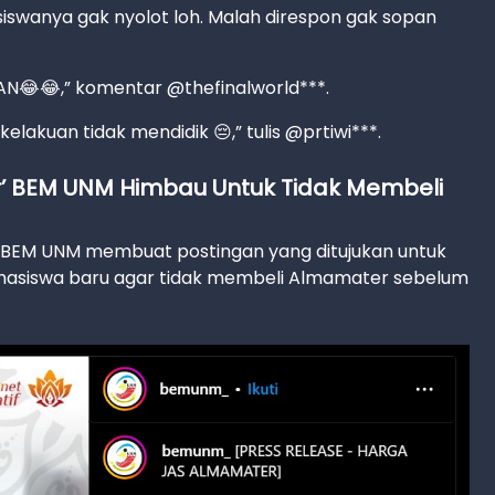
siswanya gak nyolot loh. Malah direspon gak sopan
😂😂,” komentar @thefinalworld***.
elakuan tidak mendidik 😔,” tulis @prtiwi***.
r’ BEM UNM Himbau Untuk Tidak Membeli
 BEM UNM membuat postingan yang ditujukan untuk
asiswa baru agar tidak membeli Almamater sebelum