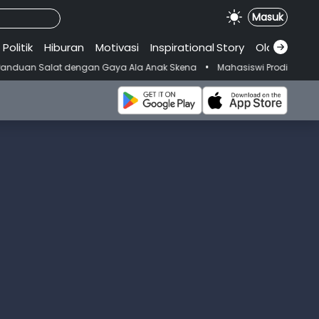
Masuk
Politik
Hiburan
Motivasi
Inspirational
.
Story
Olahraga
•
 dengan Gaya Ala Anak Skena
Mahasiswi Prodi FKM-Undana Diduga Dep