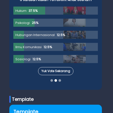
Hukum
37.5%
Psikologi
25%
Hubungan Internasional
12.5%
Ilmu Komunikasi
12.5%
Sosiologi
12.5%
Yuk Vote Sekarang
Template
Template