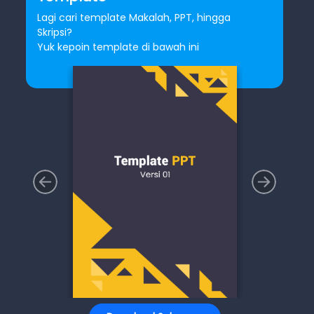
Lagi cari template Makalah, PPT, hingga
Skripsi?
Yuk kepoin template di bawah ini