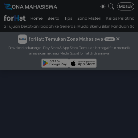
Masuk
Home
Berita
Tips
Zona Misteri
Kelas Pelatihan
ekatkan Ibadah ke Generasi Muda Skenu Bikin Panduan Salat dengan Ga
×
forHat: Temukan Zona Mahasiswa
Baru
Download sekarang di Play Store & App Store. Temukan berbagai fitur menarik
lainnya dan nikmati Media Sosial forHat di dalamnya!