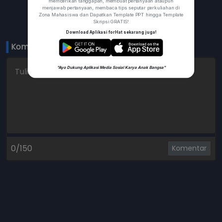
memberikan tanggapan, membuat pertanyaan ataupun
menjawab pertanyaan, membaca tips seputar perkuliahan di
Zona Mahasiswa dan Dapatkan Template PPT hingga Template
Skripsi GRATIS!
Download Aplikasi forHat sekarang juga!
Komentar 
0
"Ayo Dukung Aplikasi Media Sosial Karya Anak Bangsa"
0/150
Komentar