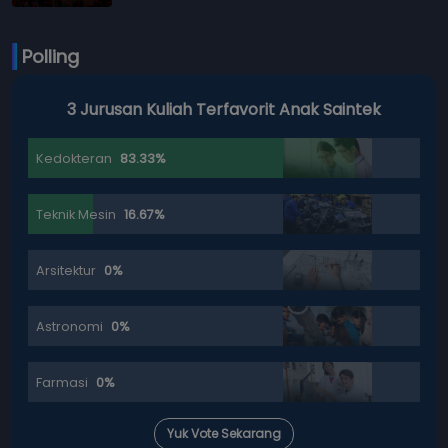
Polling
3 Jurusan Kuliah Terfavorit Anak Saintek
Kedokteran
83.33%
Teknik Mesin
16.67%
Arsitektur
0%
Astronomi
0%
Farmasi
0%
Yuk Vote Sekarang