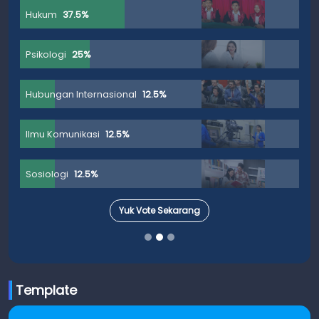
Hukum
37.5%
Psikologi
25%
Hubungan Internasional
12.5%
Ilmu Komunikasi
12.5%
Sosiologi
12.5%
Yuk Vote Sekarang
Template