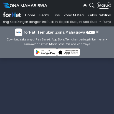
Masuk
Home
Berita
Tips
Zona Misteri
Kelas Pelatihan
•
ngar dengan Ini Budi, Ini Bapak Budi, Ini Adik Budi
Punya Tujuan De
×
forHat: Temukan Zona Mahasiswa
Baru
Download sekarang di Play Store & App Store. Temukan berbagai fitur menarik
lainnya dan nikmati Media Sosial forHat di dalamnya!