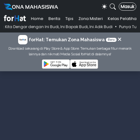
Masuk
Home
Berita
Tips
Zona Misteri
Kelas Pelatihan
•
engan Ini Budi, Ini Bapak Budi, Ini Adik Budi
Punya Tujuan Dekatkan
×
forHat: Temukan Zona Mahasiswa
Baru
Download sekarang di Play Store & App Store. Temukan berbagai fitur menarik
lainnya dan nikmati Media Sosial forHat di dalamnya!